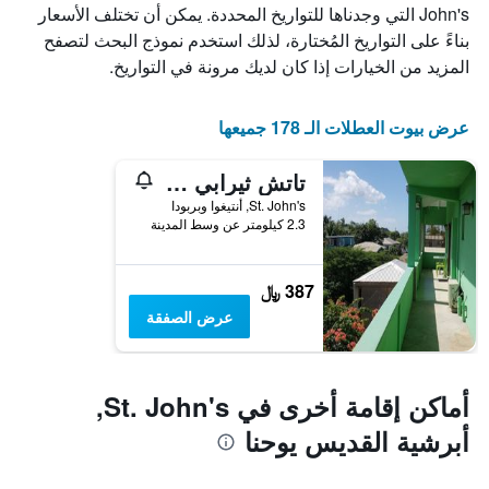
John's التي وجدناها للتواريخ المحددة. يمكن أن تختلف الأسعار
الأيام
بناءً على التواريخ المُختارة، لذلك استخدم نموذج البحث لتصفح
قبل
الإقامة
المزيد من الخيارات إذا كان لديك مرونة في التواريخ.
يتضمن
المخطط
التالي
عرض بيوت العطلات الـ 178 جميعها
1
محور
تاتش ثيرابي جيست هاوس
Y
الذي
St. John's, أنتيغوا وبربودا
2.3 كيلومتر عن وسط المدينة
يعرض
متوسط
سعر
غرفة
387 ﷼
عرض الصفقة
أماكن إقامة أخرى في St. John's,
أبرشية القديس يوحنا