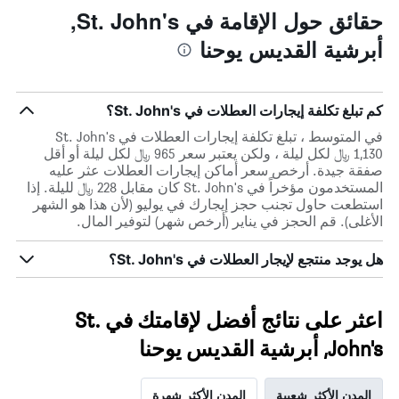
حقائق حول الإقامة في St. John's,
أبرشية القديس يوحنا
كم تبلغ تكلفة إيجارات العطلات في St. John's؟
في المتوسط ، تبلغ تكلفة إيجارات العطلات في St. John's
1,130 ﷼ لكل ليلة ، ولكن يعتبر سعر 965 ﷼ لكل ليلة أو أقل
صفقة جيدة. أرخص سعر أماكن إيجارات العطلات عثر عليه
المستخدمون مؤخراً في St. John's كان مقابل 228 ﷼ لليلة. إذا
استطعت حاول تجنب حجز إيجارك في يوليو (لأن هذا هو الشهر
الأغلى). قم الحجز في يناير (أرخص شهر) لتوفير المال.
هل يوجد منتجع لإيجار العطلات في St. John's؟
اعثر على نتائج أفضل لإقامتك في St.
John's, أبرشية القديس يوحنا
المدن الأكثر شعبية
المدن الأكثر شهرة