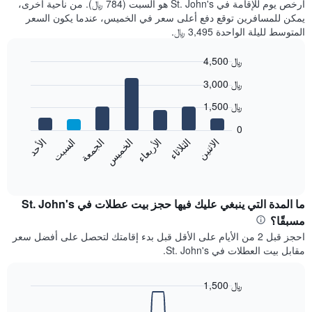
أرخص يوم للإقامة في St. John's هو السبت (784 ﷼). من ناحية أخرى،
يمكن للمسافرين توقع دفع أعلى سعر في الخميس، عندما يكون السعر
المتوسط لليلة الواحدة 3,495 ﷼.
4,500 ﷼
Bar
Chart
3,000 ﷼
graphic.
chart
with
1,500 ﷼
7
bars.
0
الاثنين
الخميس
الأحد
الأربعاء
السبت
الثلاثاء
الجمعة
يعرض
المخطط
End
of
التالي
interactive
متوسط
chart
سعر
ما المدة التي ينبغي عليك فيها حجز بيت عطلات في St. John's
غرفة
مسبقًا؟
كل
احجز قبل 2 من الأيام على الأقل قبل بدء إقامتك لتحصل على أفضل سعر
يوم
مقابل بيت العطلات في St. John's.
في
الأسبوع
يتضمن
1,500 ﷼
المخطط
Line
Chart
1
graphic.
chart