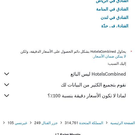
الفنادق في الرياض
الفنادق في المنامة
الفنادق في لندن
الفنادق في جدّة
الفنادق في القاهرة
*
يحاول HotelsCombined بشكل دائم الحصول على الأسعار الدقيقة، ولكن
لا يمكن ضمان الأسعار
.
إليك السبب:
HotelsCombined ليس البائع
نقوم بتجميع الكثير من البيانات لك
لماذا لا تكون الأسعار دقيقة بنسبة 100٪؟
الصفحة الرئيسية
المملكة المتحدة
314,761
جزر القنال
249
غيرنسي
105
17
Saint Martin