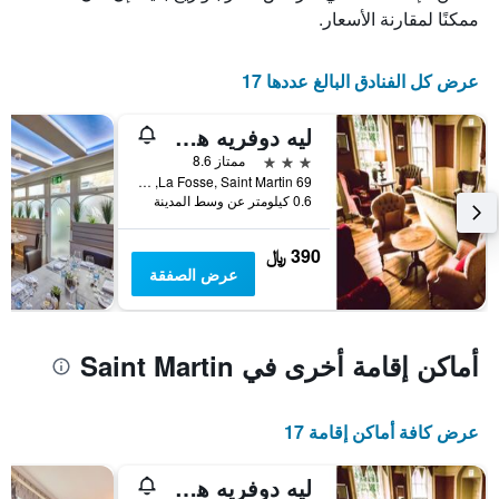
خلال
ممكنًا لمقارنة الأسعار.
النجوم
آخر
يتضمن
3
المخطط
أيام
عرض كل الفنادق البالغ عددها 17
1
محور
X
ليه دوفريه هوتل
الذي
3 نجوم
ممتاز 8.6
يعرض
69 La Fosse, Saint Martin, غيرنسي
فئات
0.6 كيلومتر عن وسط المدينة
الفنادق
بالنجوم.
390 ﷼
يتضمن
عرض الصفقة
المخطط
1
محور
Y
أماكن إقامة أخرى في Saint Martin
الذي
يعرض
متوسط
سعر
عرض كافة أماكن إقامة 17
غرفة
في
ليه دوفريه هوتل
عطلة