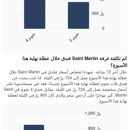
X
2
الذي
bars.
يعرض
300 ﷼
أيام
يعرض
الأسبوع.
المخطط
0
يتضمن
التالي
ن
م
ن
م
المخطط
متوسط
3
ج
و
4
ج
و
التالي
End
سعر
1
of
الغرفة
interactive
محور
هذه
chart
Y
كم تكلفة غرفة Saint Martin فندق خلال عطلة نهاية هذا
الليلة
الذي
الذي
الأسبوع؟
يعرض
عُثر
خلال آخر 72 ساعة، شهدنا انخفاض أسعار فنادق في Saint Martin خلال
متوسط
عليه
عطلة نهاية هذا الأسبوع تصل إلى 724 ﷼في الليلة. إذا كنت تبحث عن
سعر
خلال
فندق ثلاث نجوم لعطلة نهاية هذا الأسبوع تحديدًا، فقد عثر مستخدمونا على
غرفة
آخر
أسعار منخفضة تصل إلى 724 ﷼ في الليلة. مقابل فندق 4 نجوم في Saint
3
Martin، عُثر مؤخرًا على أرخص سعر والذي كان 905 ﷼في الليلة لعطلة
أيام
نهاية هذا الأسبوع.
مع
التصنيف
1,200 ﷼
حسب
النجوم
Bar
Chart
graphic.
يتضمن
chart
800 ﷼
with
المخطط