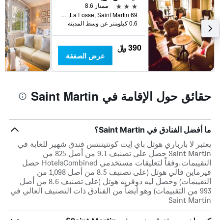
نهاية
3 نجوم
ممتاز 8.6
هذا
69 La Fosse, Saint Martin, غيرنسي
الأسبوع
0.6 كيلومتر عن وسط المدينة
خلال
آخر
390 ﷼
3
عرض الصفقة
أيام
حقائق حول الإقامة في Saint Martin
ما أفضل الفنادق في Saint Martin؟
يعتبر لا بارباري هوتل باي إيت كونتيننتس فندق شهير للغاية في
Saint Martin حصل على تصنيف 9.1 من أصل 825 من
التقييمات.وفقاً لتعليقات مستخدمي HotelsCombined حصل
فيرماين فالي هوتل (على تصنيف 8.5 من أصل 1,098 من
التقييمات) وحصل ليه دوفريه هوتل (على تصنيف 8.6 من أصل
993 من التقييمات) وهو أيضاً من الفنادق ذات التصنيف العالي في
Saint Martin