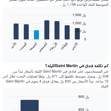
المتوسط لليلة الواحدة 1,198 ﷼.
1,500 ﷼
Bar
Chart
1,000 ﷼
graphic.
chart
with
500 ﷼
7
bars.
0
الاثنين
الخميس
الأحد
الأربعاء
السبت
الثلاثاء
الجمعة
يعرض
المخطط
End
of
التالي
interactive
متوسط
chart
سعر
كم تكلفة فندق في Saint Martinالليلة؟
غرفة
عثر المستخدمون على فنادق في Saint Martin الليلة بأسعار تبدأ من
كل
538 ﷼، ويصل متوسط تكلفتها إلى 971 ﷼، وفقًا لعمليات البحث خلال آخر
يوم
72 ساعة. تبدأ الأسعار من 835 ﷼ مقابل فندق 4 نجوم في Saint Martin
في
الليلة.
الأسبوع
يتضمن
900 ﷼
المخطط
Bar
1
Chart
graphic.
chart
محور
600 ﷼
with