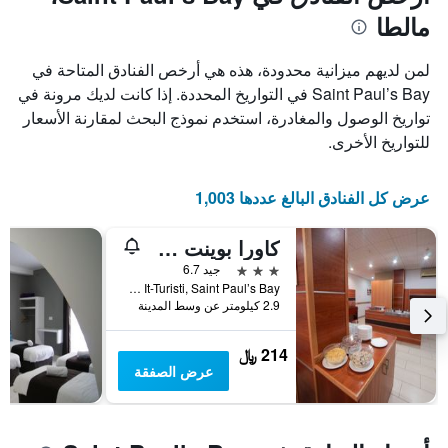
1
محور
مالطا
X
محور
Y
الذي
الذي
يعرض
لمن لديهم ميزانية محدودة، هذه هي أرخص الفنادق المتاحة في
عدد
يعرض
Saint Paul’s Bay في التواريخ المحددة. إذا كانت لديك مرونة في
الأيام
متوسط
تواريخ الوصول والمغادرة، استخدم نموذج البحث لمقارنة الأسعار
قبل
سعر
غرفة
الإقامة
للتواريخ الأخرى.
في
يتضمن
عطلة
المخطط
نهاية
التالي
عرض كل الفنادق البالغ عددها 1,003
1
هذا
محور
الأسبوع
كاورا بوينت هولدياي كومبليكس
Y
خلال
آخر
الذي
3 نجوم
جيد 6.7
3
يعرض
Triq It-Turisti, Saint Paul’s Bay, مالطا
2.9 كيلومتر عن وسط المدينة
أيام
متوسط
سعر
غرفة
214 ﷼
عرض الصفقة