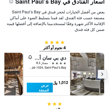
أسعار الفنادق في Saint Paul’s Bay
بعض من أفضل الخيارات لحجز فندق في Saint Paul’s Bay
مصنفة حسب فئة الفندق. لقد قمنا بتسليط الضوء على أماكن
الإقامة الأكثر شهرة وفقًا لمستخدمينا بالإضافة إلى أفضلها قيمة
ضمن كل فئة فندق.
4 نجوم
4 نجوم أو أكثر
دي بي سان أنطونيو هوتل آند سبا - شامل جميع الخدمات
4 نجوم
ممتاز 8.3
Triq it-Turisti Saint Paul's Bay, Spb 1024, Saint Paul’s Bay, مالطا
1,012 ﷼
عرض
الصفقة
3 نجوم