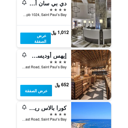
دي بي سان أنطونيو هوتل آند سبا - شامل جميع الخدمات
4 نجوم
Triq it-Turisti Saint Paul's Bay, Spb 1024, Saint Paul’s Bay, مالطا
1,012 ﷼
عرض
الصفقة
إيهس أوديسي هوتل
4 نجوم
Qawra Coast Road, Saint Paul’s Bay, مالطا
652 ﷼
عرض الصفقة
كورا بالاس ريزورت آند سبا
4 نجوم
Qawra Coast Road, Saint Paul’s Bay, مالطا