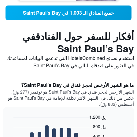
جميع الفنادق الـ 1,003 في Saint Paul’s Bay
أفكار للسفر حول الفنادقفي
Saint Paul’s Bay
استخدم نصائح HotelsCombined التي تدعمها البيانات لمساعدتك
في العثور على فندقك التالي في Saint Paul’s Bay.
ما هو الشهر الأرخص لحجز فندق في Saint Paul’s Bay؟
الشهر الأرخص لحجز فندق في Saint Paul’s Bay هو نوفمبر (277 ﷼).
عكس من ذلك، فإن الشهر الأكثر تكلفة للإقامة في Saint Paul’s Bay هو
أغسطس (882 ﷼).
1,200 ﷼
Bar
Chart
800 ﷼
graphic.
chart
with
400 ﷼