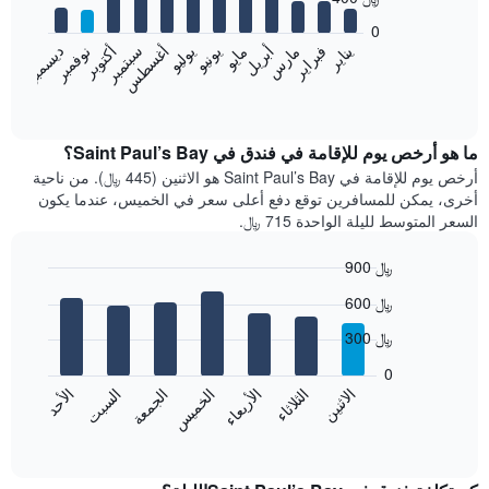
12
bars.
0
فبراير
مايو
أغسطس
نوفمبر
يناير
أبريل
يوليو
أكتوبر
مارس
يونيو
سبتمبر
ديسمبر
يعرض
المخطط
End
of
التالي
interactive
متوسط
chart
سعر
ما هو أرخص يوم للإقامة في فندق في Saint Paul’s Bay؟
غرفة
أرخص يوم للإقامة في Saint Paul’s Bay هو الاثنين (445 ﷼). من ناحية
كل
أخرى، يمكن للمسافرين توقع دفع أعلى سعر في الخميس، عندما يكون
شهر
السعر المتوسط لليلة الواحدة 715 ﷼.
يتضمن
المخطط
900 ﷼
1
Bar
محور
Chart
600 ﷼
graphic.
chart
X
with
الذي
300 ﷼
7
يعرض
bars.
0
الشهور.
الاثنين
الثلاثاء
الأربعاء
الخميس
الجمعة
السبت
الأحد
يتضمن
يعرض
المخطط
المخطط
End
التالي
of
التالي
interactive
1
متوسط
chart
محور
سعر