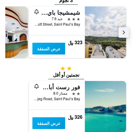
3 نجوم
شيمشيجا باي هوتل
3 نجوم
جيد 7.6
Ridott Street, Saint Paul’s Bay, مالطا
323 ﷼
عرض الصفقة
2 نجمتين
نجمتين أو أقل
فور رست أبارتهوتل
2 نجمتين
ممتاز 8.0
Hgejjeg Road, Saint Paul’s Bay, مالطا
326 ﷼
عرض الصفقة