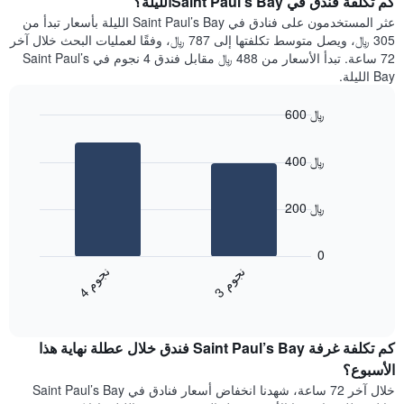
كم تكلفة فندق في Saint Paul’s Bayالليلة؟
Y
غرفة
عثر المستخدمون على فنادق في Saint Paul’s Bay الليلة بأسعار تبدأ من
الذي
كل
305 ﷼، ويصل متوسط تكلفتها إلى 787 ﷼، وفقًا لعمليات البحث خلال آخر
يعرض
يوم
72 ساعة. تبدأ الأسعار من 488 ﷼ مقابل فندق 4 نجوم في Saint Paul’s
متوسط
في
Bay الليلة.
سعر
الأسبوع
غرفة
يتضمن
600 ﷼
المخطط
Bar
1
Chart
graphic.
chart
محور
400 ﷼
with
X
2
الذي
bars.
يعرض
200 ﷼
أيام
يعرض
الأسبوع.
المخطط
0
يتضمن
التالي
ن
م
ن
م
المخطط
متوسط
3
ج
و
4
ج
و
التالي
End
سعر
1
of
الغرفة
interactive
محور
هذه
chart
Y
كم تكلفة غرفة Saint Paul’s Bay فندق خلال عطلة نهاية هذا
الليلة
الذي
الذي
الأسبوع؟
يعرض
عُثر
خلال آخر 72 ساعة، شهدنا انخفاض أسعار فنادق في Saint Paul’s Bay
متوسط
عليه