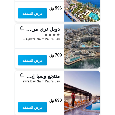
596 ﷼
عرض الصفقة
دوبل تري من هيلتون مالطا
4 نجوم
Qawra, Saint Paul’s Bay, مالطا
709 ﷼
عرض الصفقة
منتجع وسبا إيه إكس صني كوست
Qawra Bay, Saint Paul’s Bay, مالطا
693 ﷼
عرض الصفقة