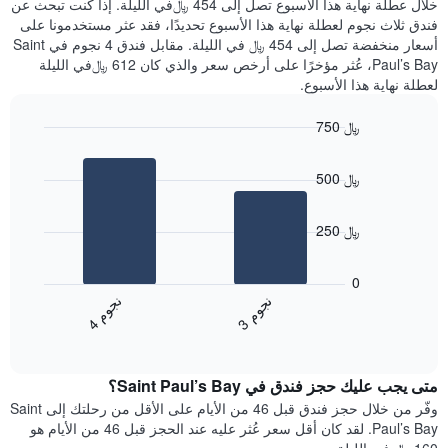
خلال عطلة نهاية هذا الأسبوع تصل إلى 454 ﷼في الليلة. إذا كنت تبحث عن
سعر
خلال
فندق ثلاث نجوم لعطلة نهاية هذا الأسبوع تحديدًا، فقد عثر مستخدمونا على
غرفة
آخر
أسعار منخفضة تصل إلى 454 ﷼ في الليلة. مقابل فندق 4 نجوم في Saint
3
Paul’s Bay، عُثر مؤخرًا على أرخص سعر والذي كان 612 ﷼في الليلة
أيام
لعطلة نهاية هذا الأسبوع.
مع
التصنيف
750 ﷼
حسب
النجوم
Bar
Chart
graphic.
يتضمن
chart
500 ﷼
with
المخطط
2
1
bars.
محور
250 ﷼
X
يعرض
التي
المخطط
تعرض
0
التالي
فئات
ن
م
ن
م
متوسط
الفنادق
3
ج
و
4
ج
و
End
سعر
بالنجوم.
of
الغرفة
interactive
يتضمن
خلال
chart
المخطط
متى يجب عليك حجز فندق في Saint Paul’s Bay؟
عطلة
1
نهاية
وفّر من خلال حجز فندق قبل 46 من الأيام على الأقل من رحلتك إلى Saint
محور
هذا
Paul’s Bay. لقد كان أقل سعر عُثر عليه عند الحجز قبل 46 من الأيام هو
Y
الأسبوع