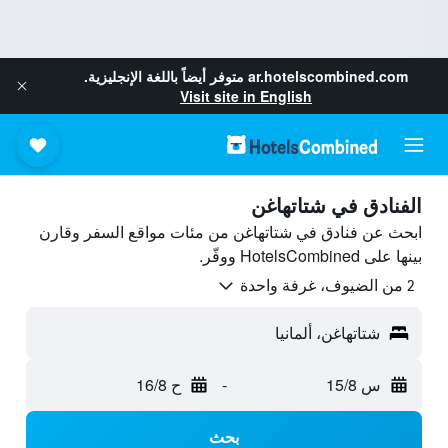
ar.hotelscombined.com
متوفر أيضاً باللغة الإنجليزية.
Visit site in English
الفنادق في شتاتهاغن
ابحث عن فنادق في شتاتهاغن من مئات مواقع السفر وقارن
بينها على HotelsCombined ووفّر.
2 من الضيوف، غرفة واحدة
شتاتهاغن، ألمانيا
س 15/8
-
ح 16/8
بحث