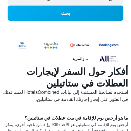
بحث
...والمزيد
أفكار حول السفر لإيجارات
العطلات في ستاتيلين
استخدم نصائحنا المستندة إلى بيانات HotelsCombined لمساعدتك
في العثور على إيجار إجازتك القادمة في ستاتيلين.
ما هو أرخص يوم للإقامة في بيت عطلات في ستاتيلين؟
أرخص يوم للإقامة في ستاتيلين هو الأحد (939 ﷼). من ناحية أخرى، يمكن
للمسافرين توقع دفع أعلى سعر في السبت، عندما يكون السعر المتوسط