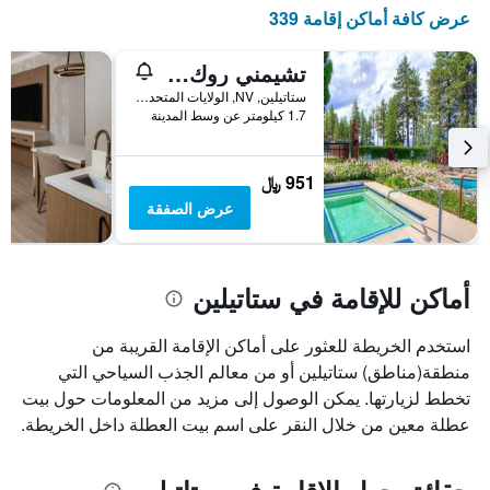
X
عرض كافة أماكن إقامة 339
الذي
يعرض
أيام
تشيمني روك كوندو 3 بد روم كوندو باي ريدآونينغ
الأسبوع.
ستاتيلين, NV, الولايات المتحدة الأميريكية
يتضمن
1.7 كيلومتر عن وسط المدينة
المخطط
التالي
1
951 ﷼
محور
عرض الصفقة
Y
الذي
يعرض
متوسط
أماكن للإقامة في ستاتيلين
سعر
غرفة
استخدم الخريطة للعثور على أماكن الإقامة القريبة من
منطقة(مناطق) ستاتيلين أو من معالم الجذب السياحي التي
تخطط لزيارتها. يمكن الوصول إلى مزيد من المعلومات حول بيت
عطلة معين من خلال النقر على اسم بيت العطلة داخل الخريطة.