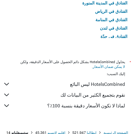
الفنادق في المدينة المنورة
الفنادق في الرياض
الفنادق في المنامة
الفنادق في لندن
الفنادق في جدّة
الفنادق في القاهرة
*
يحاول HotelsCombined بشكل دائم الحصول على الأسعار الدقيقة، ولكن
لا يمكن ضمان الأسعار
.
إليك السبب:
HotelsCombined ليس البائع
نقوم بتجميع الكثير من البيانات لك
لماذا لا تكون الأسعار دقيقة بنسبة 100٪؟
الصفحة الرئيسية
إيطاليا
521,947
إقليم لاتسيو
45,361
ستيميغليانو
14