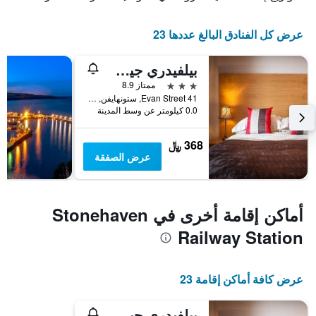
عرض كل الفنادق البالغ عددها 23
بيلفيدري جيست هاوس
3 نجوم
ممتاز 8.9
41 Evan Street, ستونهايفن, المملكة المتحدة
0.0 كيلومتر عن وسط المدينة
368 ﷼
عرض الصفقة
أماكن إقامة أخرى في Stonehaven
Railway Station
عرض كافة أماكن إقامة 23
بيلفيدري جيست هاوس