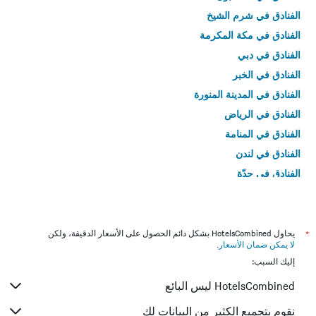
في
الفنادق في شرم الشيخ
عطلة
نهاية
الفنادق في مكة المكرمة
هذا
الفنادق في دبي
الأسبوع
خلال
الفنادق في الخبر
آخر
الفنادق في المدينة المنورة
3
أيام
الفنادق في الرياض
الفنادق في المنامة
الفنادق في لندن
الفنادق في جدّة
الفنادق في القاهرة
*
يحاول HotelsCombined بشكل دائم الحصول على الأسعار الدقيقة، ولكن
لا يمكن ضمان الأسعار
.
إليك السبب:
HotelsCombined ليس البائع
نقوم بتجميع الكثير من البيانات لك