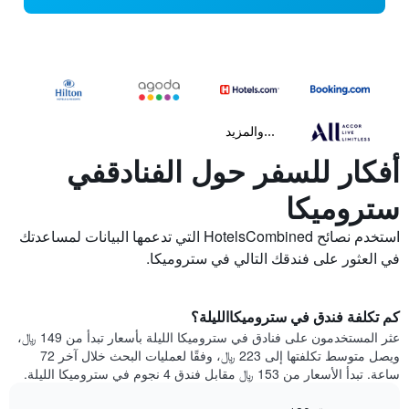
...والمزيد
أفكار للسفر حول الفنادقفي
ستروميكا
استخدم نصائح HotelsCombined التي تدعمها البيانات لمساعدتك
في العثور على فندقك التالي في ستروميكا.
كم تكلفة فندق في ستروميكاالليلة؟
عثر المستخدمون على فنادق في ستروميكا الليلة بأسعار تبدأ من 149 ﷼،
ويصل متوسط تكلفتها إلى 223 ﷼، وفقًا لعمليات البحث خلال آخر 72
ساعة. تبدأ الأسعار من 153 ﷼ مقابل فندق 4 نجوم في ستروميكا الليلة.