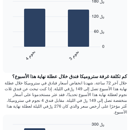
180 ﷼
Bar
Chart
graphic.
chart
120 ﷼
with
2
bars.
60 ﷼
يعرض
المخطط
0
التالي
ن
م
ن
م
متوسط
3
ج
و
4
ج
و
End
سعر
of
الغرفة
interactive
هذه
chart
كم تكلفة غرفة ستروميكا فندق خلال عطلة نهاية هذا الأسبوع؟
الليلة
الذي
خلال آخر 72 ساعة، شهدنا انخفاض أسعار فنادق في ستروميكا خلال عطلة
عُثر
نهاية هذا الأسبوع تصل إلى 149 ﷼في الليلة. إذا كنت تبحث عن فندق ثلاث
عليه
نجوم لعطلة نهاية هذا الأسبوع تحديدًا، فقد عثر مستخدمونا على أسعار
خلال
منخفضة تصل إلى 149 ﷼ في الليلة. مقابل فندق 4 نجوم في ستروميكا،
آخر
عُثر مؤخرًا على أرخص سعر والذي كان 276 ﷼في الليلة لعطلة نهاية هذا
3
الأسبوع.
أيام
مع
300 ﷼
التصنيف