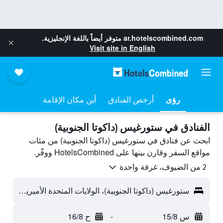
ar.hotelscombined.com
متوفر أيضاً باللغة الإنجليزية.
Visit site in English
رؤى
أرخص الفنادق
أين مكان الإقامة
الفنادق في ستورغيس (داكوتا الجنوبية)
ابحث عن فنادق في ستورغيس (داكوتا الجنوبية) من مئات
مواقع السفر وقارن بينها على HotelsCombined ووفّر.
2 من الضيوف، غرفة واحدة
ستورغيس (داكوتا الجنوبية)، الولايات المتحدة الأميريكية
س 15/8
-
ح 16/8