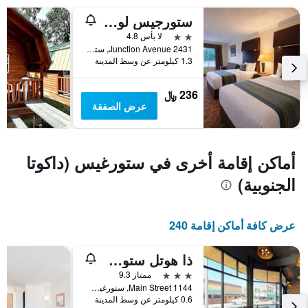
محور
الأسبوع
ستورجيس لودج آند سويتس، ترافيلودج باي ويندام
Y
خلال
آخر
الذي
2 نجمتين
لا بأس 4.8
3
يعرض
2431 Junction Avenue, ستورغيس (داكوتا الجنوبية), SD, الولايات المتحدة الأميريكية
1.3 كيلومتر عن وسط المدينة
أيام
متوسط
سعر
غرفة
236 ﷼
عرض الصفقة
أماكن إقامة أخرى في ستورغيس (داكوتا
الجنوبية)
عرض كافة أماكن إقامة 240
ذا هوتل ستوجيس
3 نجوم
ممتاز 9.3
1144 Main Street, ستورغيس (داكوتا الجنوبية), SD, الولايات المتحدة الأميريكية
0.6 كيلومتر عن وسط المدينة