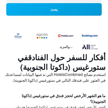
بحث
...والمزيد
أفكار للسفر حول الفنادقفي
ستورغيس (داكوتا الجنوبية)
استخدم نصائح HotelsCombined التي تدعمها البيانات لمساعدتك
في العثور على فندقك التالي في ستورغيس (داكوتا الجنوبية).
ما هو الشهر الأرخص لحجز فندق في ستورغيس (داكوتا
الجنوبية)؟
الشهر الأرخص لحجز فندق في ستورغيس (داكوتا الجنوبية) هو يناير