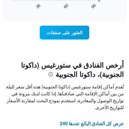
التالي
يتضمن
60
90
30
كيفية
المخطط
End
of
1
تغير
interactive
سعر
محور
chart
X
غرفة
عند
الذي
العثور على صفقات
يعرض
اقتراب
تاريخ
فئات
الإقامة
الفنادق
يتضمن
بالنجوم.
يتضمن
المخطط
1
المخطط
أرخص الفنادق في ستورغيس (داكوتا
1
محور
الجنوبية)، داكوتا الجنوبية
X
محور
Y
الذي
الذي
يعرض
تُقدم أماكن إقامة ستورغيس (داكوتا الجنوبية) هذه أقل سعر لليلة
عدد
يعرض
من بين أماكن الإقامة التي صادفناها. إذا كانت لديك مرونة في
الأيام
متوسط
تواريخ الوصول والمغادرة، استخدم نموذج البحث لمقارنة الأسعار
قبل
سعر
غرفة
الإقامة
للتواريخ الأخرى.
في
يتضمن
عطلة
المخطط
نهاية
التالي
عرض كل الفنادق البالغ عددها 240
1
هذا