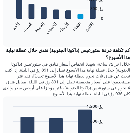
الذي
chart
with
يعرض
800 ﷼
7
الشهور.
bars.
يتضمن
0
المخطط
الاثنين
الخميس
الأحد
الأربعاء
السبت
الثلاثاء
الجمعة
يعرض
التالي
المخطط
End
1
of
التالي
محور
interactive
متوسط
chart
Y
سعر
كم تكلفة غرفة ستورغيس (داكوتا الجنوبية) فندق خلال عطلة نهاية
الذي
غرفة
هذا الأسبوع؟
يعرض
كل
متوسط
خلال آخر 72 ساعة، شهدنا انخفاض أسعار فنادق في ستورغيس (داكوتا
يوم
سعر
الجنوبية) خلال عطلة نهاية هذا الأسبوع تصل إلى 891 ﷼في الليلة. إذا كنت
في
غرفة
تبحث عن فندق ثلاث نجوم لعطلة نهاية هذا الأسبوع تحديدًا، فقد عثر
الأسبوع
مستخدمونا على أسعار منخفضة تصل إلى 891 ﷼ في الليلة. مقابل فندق
يتضمن
4 نجوم في ستورغيس (داكوتا الجنوبية)، عُثر مؤخرًا على أرخص سعر والذي
المخطط
كان 936 ﷼في الليلة لعطلة نهاية هذا الأسبوع.
1
محور
X
1,200 ﷼
الذي
Bar
Chart
يعرض
graphic.
chart
800 ﷼
أيام
with
3
الأسبوع.
bars.