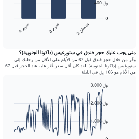
يتضمن
400 ﷼
المخطط
يعرض
التالي
المخطط
0
1
التالي
ن
م
ن
ن
ن
م
محور
متوسط
3
ج
و
4
ج
و
Y
2
ج
م
ت
ا
End
سعر
الذي
of
الغرفة
يعرض
interactive
خلال
chart
متوسط
متى يجب عليك حجز فندق في ستورغيس (داكوتا الجنوبية)؟
عطلة
سعر
نهاية
وفّر من خلال حجز فندق قبل 67 من الأيام على الأقل من رحلتك إلى
غرفة
هذا
ستورغيس (داكوتا الجنوبية). لقد كان أقل سعر عُثر عليه عند الحجز قبل 67
الأسبوع
من الأيام هو 166 ﷼ في الليلة.
الذي
عُثر
3,000 ﷼
عليه
Line
Chart
خلال
graphic.
chart
آخر
with
2,000 ﷼
3
90
أيام
data
points.
مع
1,000 ﷼
التصنيف
حسب
يعرض
النجوم
المخطط
0