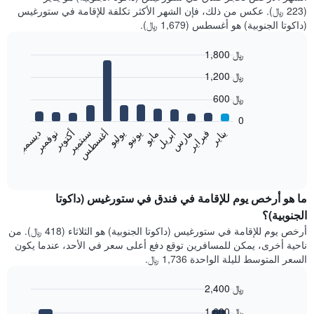
(223 ﷼). عكس من ذلك، فإن الشهر الأكثر تكلفة للإقامة في ستورغيس
(داكوتا الجنوبية) هو أغسطس (1,679 ﷼).
1,800 ﷼
Bar
Chart
1,200 ﷼
graphic.
chart
with
600 ﷼
12
bars.
0
فبراير
مايو
أغسطس
نوفمبر
يناير
أبريل
يوليو
أكتوبر
مارس
يونيو
سبتمبر
ديسمبر
يعرض
المخطط
End
of
التالي
interactive
متوسط
chart
سعر
ما هو أرخص يوم للإقامة في فندق في ستورغيس (داكوتا
غرفة
الجنوبية)؟
كل
أرخص يوم للإقامة في ستورغيس (داكوتا الجنوبية) هو الثلاثاء (418 ﷼). من
شهر
ناحية أخرى، يمكن للمسافرين توقع دفع أعلى سعر في الأحد، عندما يكون
يتضمن
السعر المتوسط لليلة الواحدة 1,736 ﷼.
المخطط
1
2,400 ﷼
محور
X
Bar
Chart
1,600 ﷼
graphic.