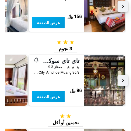
156 ﷼
عرض الصفقة
3 نجوم
3 نجوم
تاي تاي سوكوتاي ريزورت
3 نجوم
ممتاز 9.3
95/8 Old City, Amphoe Muang, سوخوثاي, تايلاند
96 ﷼
عرض الصفقة
2 نجمتين
نجمتين أو أقل