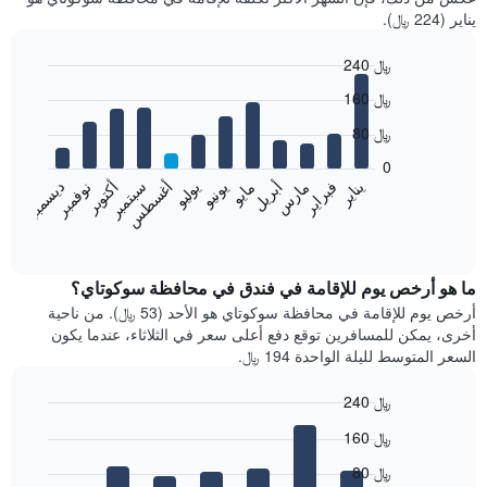
يناير (224 ﷼).
240 ﷼
Bar
Chart
160 ﷼
graphic.
chart
with
80 ﷼
12
bars.
0
فبراير
مايو
أغسطس
نوفمبر
يناير
أبريل
يوليو
أكتوبر
مارس
يونيو
سبتمبر
ديسمبر
يعرض
المخطط
End
of
التالي
interactive
متوسط
chart
سعر
ما هو أرخص يوم للإقامة في فندق في محافظة سوكوتاي؟
غرفة
أرخص يوم للإقامة في محافظة سوكوتاي هو الأحد (53 ﷼). من ناحية
كل
أخرى، يمكن للمسافرين توقع دفع أعلى سعر في الثلاثاء، عندما يكون
شهر
السعر المتوسط لليلة الواحدة 194 ﷼.
يتضمن
المخطط
240 ﷼
1
Bar
محور
Chart
160 ﷼
graphic.
chart
X
with
الذي
80 ﷼
7