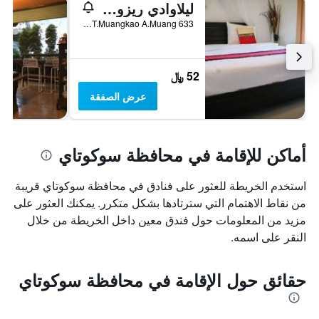
ليلاوادي ريزورت
633 Moo 10 T.Muangkao A.Muang, بان دان لان هوي, تايلاند
52 ﷼
عرض الصفقة
أماكن للإقامة في محافظة سوكوتاي
استخدم الخريطة للعثور على فنادق في محافظة سوكوتاي قريبة
من نقاط الاهتمام التي سترتادها بشكل متكرر. يمكنك العثور على
مزيد من المعلومات حول فندق معين داخل الخريطة من خلال
النقر على اسمه.
حقائق حول الإقامة في محافظة سوكوتاي