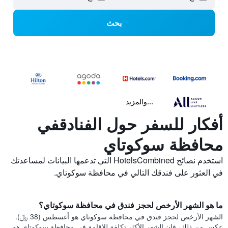
بحث
...والمزيد
أفكار للسفر حول الفنادقفي
محافظة سوكوتاي
استخدم نصائح HotelsCombined التي تدعمها البيانات لمساعدتك
في العثور على فندقك التالي في محافظة سوكوتاي.
ما هو الشهر الأرخص لحجز فندق في محافظة سوكوتاي؟
الشهر الأرخص لحجز فندق في محافظة سوكوتاي هو أغسطس (38 ﷼).
عكس من ذلك، فإن الشهر الأكثر تكلفة للإقامة في محافظة سوكوتاي هو