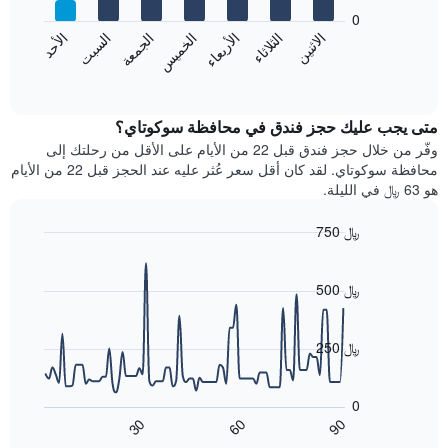
يعرض
bars.
0
الشهور.
الاثنين
الثلاثاء
الأربعاء
الخميس
الجمعة
السبت
الأحد
يتضمن
يعرض
المخطط
المخطط
End
التالي
of
التالي
interactive
1
متوسط
chart
محور
سعر
متى يجب عليك حجز فندق في محافظة سوكوتاي؟
Y
غرفة
وفّر من خلال حجز فندق قبل 22 من الأيام على الأقل من رحلتك إلى
الذي
كل
محافظة سوكوتاي. لقد كان أقل سعر عُثر عليه عند الحجز قبل 22 من الأيام
يعرض
يوم
هو 63 ﷼ في الليلة.
متوسط
في
سعر
الأسبوع
750 ﷼
غرفة
يتضمن
Line
المخطط
Chart
graphic.
chart
1
with
500 ﷼
محور
90
X
data
الذي
points.
250 ﷼
يعرض
أيام
يعرض
الأسبوع.
المخطط
0
يتضمن
التالي
90
30
60
المخطط
كيفية
End
of
التالي