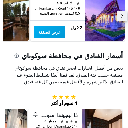
الذي
نجمة واحدة
لا بأس 5.3
يعرض
145-146 Jarodvithitong, Nikornkasam Road, سوخوثاي, تايلاند
0.5 كيلومتر عن وسط المدينة
متوسط
سعر
غرفة
22 ﷼
عرض الصفقة
أسعار الفنادق في محافظة سوكوتاي
بعض من أفضل الخيارات لحجز فندق في محافظة سوكوتاي
مصنفة حسب فئة الفندق. لقد قمنا أيضًا بتسليط الضوء على
الفنادق الأكثر شهرة والأفضل قيمة ضمن كل فئة فندق.
4 نجوم
4 نجوم أو أكثر
ذا ليجيندا سوكوتاي
4 نجوم
ممتاز 8.9
214 Moo3 Tambon Muangkao, سوخوثاي, تايلاند