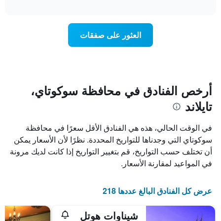
تغير
interactive
1
سعر
chart
محور
غرفة
Y
عند
العثور على صفقات
الذي
اقتراب
يعرض
تاريخ
متوسط
الإقامة
سعر
يتضمن
غرفة
المخطط
1
أرخص الفنادق في محافظة سوكوتاي،
محور
تايلاند
X
الذي
يعرض
في الوقت الحالي، هذه هي الفنادق الأقل سعرًا في محافظة
عدد
سوكوتاي التي وجدناها للتواريخ المحددة. نظرًا لأن الأسعار يمكن
الأيام
أن تختلف حسب التواريخ، قم بتغيير التواريخ إذا كانت لديك مرونة
قبل
الإقامة
في المواعيد لمقارنة الأسعار.
يتضمن
المخطط
التالي
عرض كل الفنادق البالغ عددها 218
1
محور
شيناوات هوتل
Y