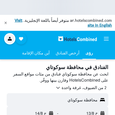
ar.hotelscombined.com
متوفر أيضاً باللغة الإنجليزية.
Visit
site in English
رؤى
أرخص الفنادق
أين مكان الإقامة
الفنادق في محافظة سوكوتاي
ابحث عن محافظة سوكوتاي فنادق من مئات مواقع السفر
على HotelsCombined وقارن بينها ووفّر.
2 من الضيوف، غرفة واحدة
محافظة سوكوتاي
خ 13/8
-
ج 14/8