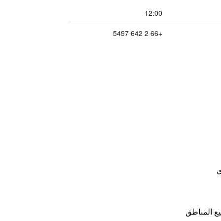
12:00
+66 2 642 5497
ي
ع المناطق