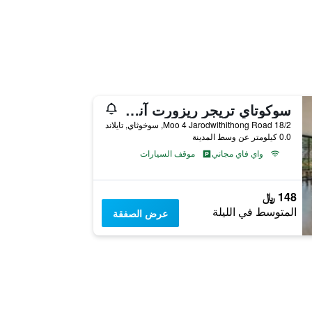
سوكوتاي تريجر ريزورت آند سبا - اعتماد SHA Plus
18/2 Moo 4 Jarodwithithong Road, سوخوثاي, تايلاند
0.0 كيلومتر عن وسط المدينة
واي فاي مجاني
موقف السيارات
148 ﷼
المتوسط في الليلة
عرض الصفقة