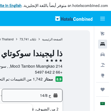
ar.hotelscombined.com
متوفر أيضاً باللغة الإنجليزية.
site in English
رحلات طيران
الصفحة الرئيسية
تايلاند
73,741
n Thailand
فنادق
ذا ليجيندا سوكوتاي
سيارات
4 نجوم
حزم العروض
214 Moo3 Tambon Muangkao, , سوخوثاي, محافظة سوكوتاي, تايلاند
+66 2 642 5497
استكشاف
ممتاز
1,742 من التقييمات تم التحقق منها
8.9
رحلات
ج 14/8
-
العَرَبِيَّة
2 من الضيوف، غرفة واحدة