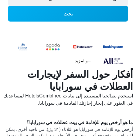
بحث
...والمزيد
أفكار حول السفر لإيجارات
العطلات في سورابايا
استخدم نصائحنا المستندة إلى بيانات HotelsCombined لمساعدتك
في العثور على إيجار إجازتك القادمة في سورابايا.
ما هو أرخص يوم للإقامة في بيت عطلات في سورابايا؟
أرخص يوم للإقامة في سورابايا هو الثلاثاء (31 ﷼). من ناحية أخرى، يمكن
للمسافرين توقع دفع أعلى سعر في الأربعاء، عندما يكون السعر المتوسط