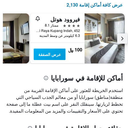
X
عرض كافة أماكن إقامة 2,130
الذي
يعرض
أيام
فيروود هوتل
الأسبوع.
4 نجوم
ممتاز 8.1
يتضمن
Jl Raya Kupang Indah, 452, سورابايا, إندونيسيا
المخطط
6.3 كيلومتر عن وسط المدينة
التالي
1
100 ﷼
محور
عرض الصفقة
Y
الذي
يعرض
متوسط
أماكن للإقامة في سورابايا
سعر
غرفة
استخدم الخريطة للعثور على أماكن الإقامة القريبة من
منطقة(مناطق) سورابايا أو من معالم الجذب السياحي التي
تخطط لزيارتها. سينقلك النقر على اسم بيت عطلة ما إلى صفحة
تحتوي على الأسعار والتقييمات والمزيد من المعلومات المفيدة.