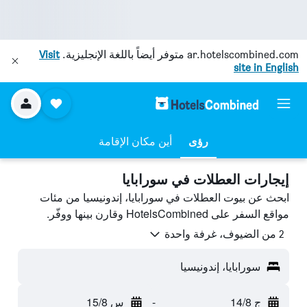
ar.hotelscombined.com
متوفر أيضاً باللغة الإنجليزية.
Visit
site in English
رؤى
أين مكان الإقامة
إيجارات العطلات في سورابايا
ابحث عن بيوت العطلات في سورابايا، إندونيسيا من مئات
مواقع السفر على HotelsCombined وقارن بينها ووفّر.
2 من الضيوف، غرفة واحدة
سورابايا، إندونيسيا
ج 14/8
-
س 15/8