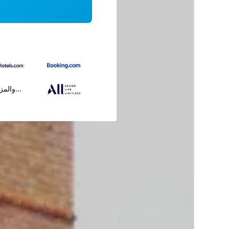
...والمز