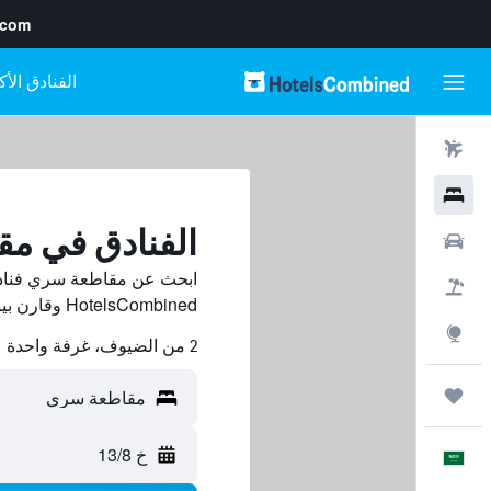
.com
رحلات طيران
فنادق
الفنادق في م
سيارات
ابحث عن مقاطعة سري فناد
حزم العروض
HotelsCombined وقارن بينها ووفّر.
استكشاف
2 من الضيوف، غرفة واحدة
رحلات
خ 13/8
العَرَبِيَّة