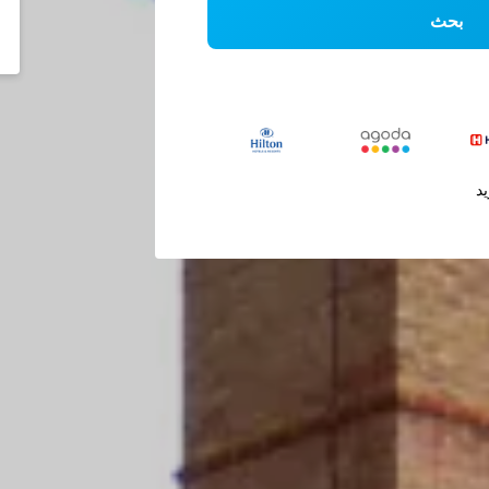
بحث
يد