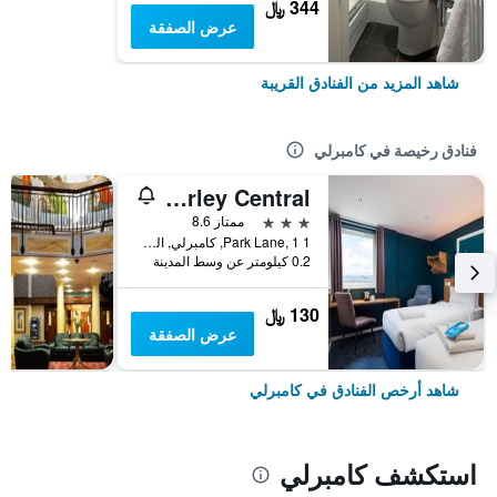
344 ﷼
عرض الصفقة
شاهد المزيد من الفنادق القريبة
فنادق رخيصة في كامبرلي
Travelodge Camberley Central
3 نجوم
ممتاز 8.6
1 Park Lane, 1, كامبرلي, المملكة المتحدة
0.2 كيلومتر عن وسط المدينة
130 ﷼
عرض الصفقة
شاهد أرخص الفنادق في كامبرلي
استكشف كامبرلي