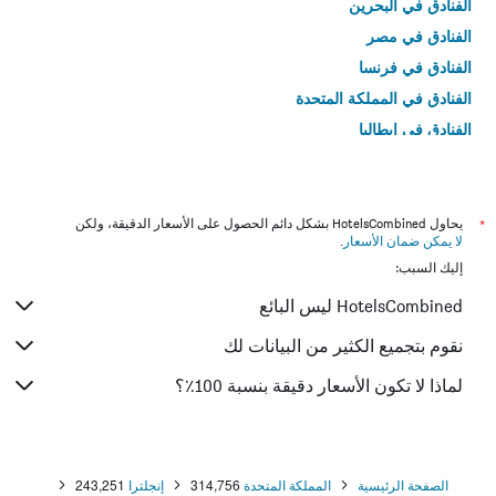
الفنادق في البحرين
الفنادق في مصر
الفنادق في فرنسا
الفنادق في المملكة المتحدة
الفنادق في إيطاليا
الفنادق في تايلاند
*
يحاول HotelsCombined بشكل دائم الحصول على الأسعار الدقيقة، ولكن
لا يمكن ضمان الأسعار
.
إليك السبب:
HotelsCombined ليس البائع
نقوم بتجميع الكثير من البيانات لك
لماذا لا تكون الأسعار دقيقة بنسبة 100٪؟
الصفحة الرئيسية
المملكة المتحدة
314,756
إنجلترا
243,251