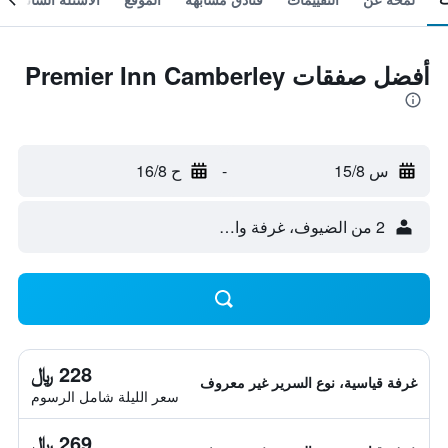
أفضل صفقات Premier Inn Camberley
س 15/8
-
ح 16/8
2 من الضيوف، غرفة واحدة
228 ﷼
غرفة قياسية، نوع السرير غير معروف
سعر الليلة شامل الرسوم
269 ﷼