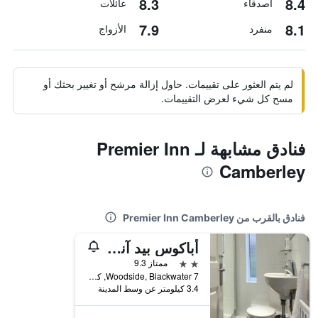
8.3
8.4
أصدقاء
عائلات
7.9
8.1
منفرد
الأزواج
لم يتم العثور على تقييمات. حاول إزالة مرشح أو تغيير بحثك أو
مسح كل شيء لعرض التقييمات.
فنادق مشابهة لـ Premier Inn
Camberley
فنادق بالقرب من Premier Inn Camberley
أباكوس بيد آند بريكفاست
2 نجمتين
ممتاز 9.3
7 Woodside, Blackwater, كامبرلي, المملكة المتحدة
3.4 كيلومتر عن وسط المدينة