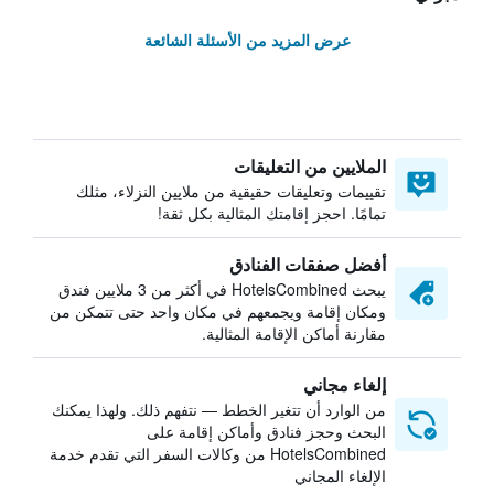
عرض المزيد من الأسئلة الشائعة
الملايين من التعليقات
تقييمات وتعليقات حقيقية من ملايين النزلاء، مثلك
تمامًا. احجز إقامتك المثالية بكل ثقة!
أفضل صفقات الفنادق
يبحث HotelsCombined في أكثر من 3 ملايين فندق
ومكان إقامة ويجمعهم في مكان واحد حتى تتمكن من
مقارنة أماكن الإقامة المثالية.
إلغاء مجاني
من الوارد أن تتغير الخطط — نتفهم ذلك. ولهذا يمكنك
البحث وحجز فنادق وأماكن إقامة على
HotelsCombined من وكالات السفر التي تقدم خدمة
الإلغاء المجاني