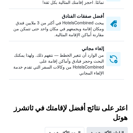
تمامًا. احجز إقامتك المثالية بكل ثقة!
أفضل صفقات الفنادق
يبحث HotelsCombined في أكثر من 3 ملايين فندق
ومكان إقامة ويجمعهم في مكان واحد حتى تتمكن من
مقارنة أماكن الإقامة المثالية.
إلغاء مجاني
من الوارد أن تتغير الخطط — نتفهم ذلك. ولهذا يمكنك
البحث وحجز فنادق وأماكن إقامة على
HotelsCombined من وكالات السفر التي تقدم خدمة
الإلغاء المجاني
اعثر على نتائج أفضل لإقامتك في ثاتشرز
هوتل
البلدان الأكثر شعبية
المدن الأكثر شعبية