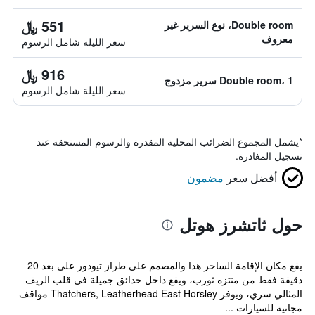
551 ﷼
Double room، نوع السرير غير
معروف
سعر الليلة شامل الرسوم
916 ﷼
Double room، 1 سرير مزدوج
سعر الليلة شامل الرسوم
*
يشمل المجموع الضرائب المحلية المقدرة والرسوم المستحقة عند
تسجيل المغادرة.
أفضل سعر
مضمون
حول ثاتشرز هوتل
يقع مكان الإقامة الساحر هذا والمصمم على طراز تيودور على بعد 20
دقيقة فقط من منتزه ثورب، ويقع داخل حدائق جميلة في قلب الريف
المثالي سري، ويوفر Thatchers, Leatherhead East Horsley مواقف
مجانية للسيارات ...