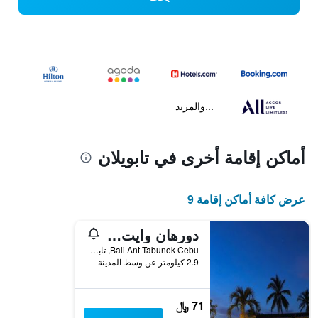
...والمزيد
أماكن إقامة أخرى في تابويلان
عرض كافة أماكن إقامة 9
دورهان وايت بيتش ريزورت بويرد باي كوكوتل
Bali Ant Tabunok Cebu, تابويلان, الفلبين
2.9 كيلومتر عن وسط المدينة
71 ﷼