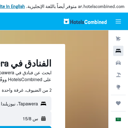
ar.hotelscombined.com
متوفر أيضاً باللغة الإنجليزية.
site in English
رحلات طيران
فنادق
الفنادق في Tapawera
سيارات
حزم العروض
على HotelsCombined ووفّر.
استكشاف
2 من الضيوف، غرفة واحدة
رحلات
Tapawera، نيوزيلندا
س 15/8
العَرَبِيَّة