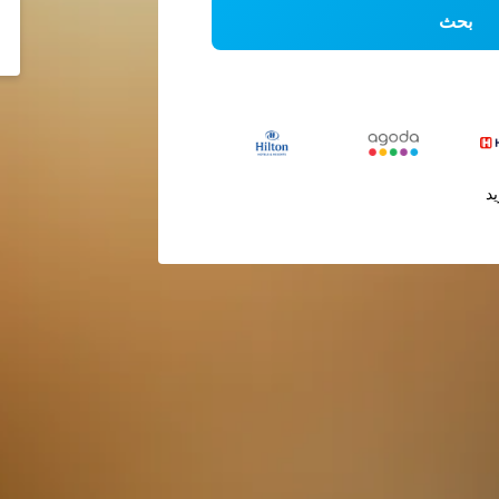
بحث
يد