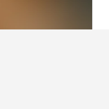
الصفحة الرئيسية
نيوزيلندا
30,540
الجزيرة ا
حقائق حول الإقامة في era
كم عدد الفنادق الموجودة في Tapawera؟
في المجمل، هناك 3 فندقا يمكنك الاختيار من بينها في Tapawera، مقارنة بـ 801 فندقا في منطقة تاسمان.