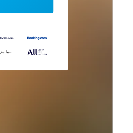
...والمز