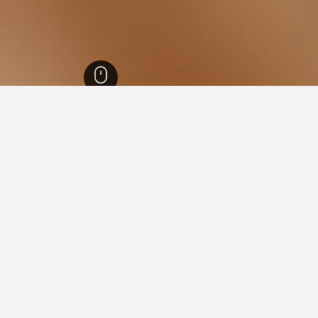
لجنبوبية
12,484
Tapawera
3
Tapaw