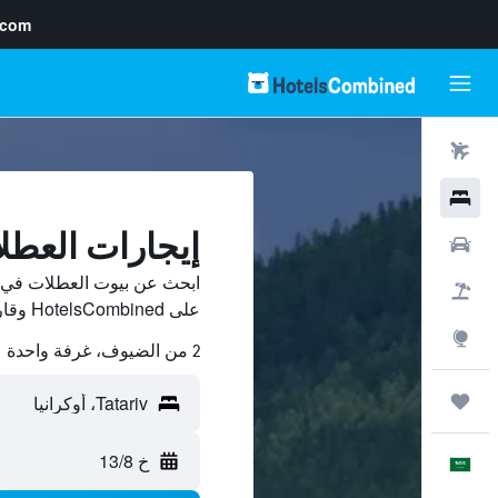
.com
رحلات طيران
فنادق
إيجارات العطلات ف
سيارات
حزم العروض
على HotelsCombined وقارن بينها ووفّر.
استكشاف
2 من الضيوف، غرفة واحدة
رحلات
خ 13/8
العَرَبِيَّة