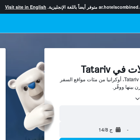
ar.hotelscombined
متوفر أيضاً باللغة الإنجليزية.
Visit site in English
ي Tatariv
ابحث عن بيوت العطلات في Tatariv، أوكرانيا من مئات مواقع السفر
-
ج 14/8