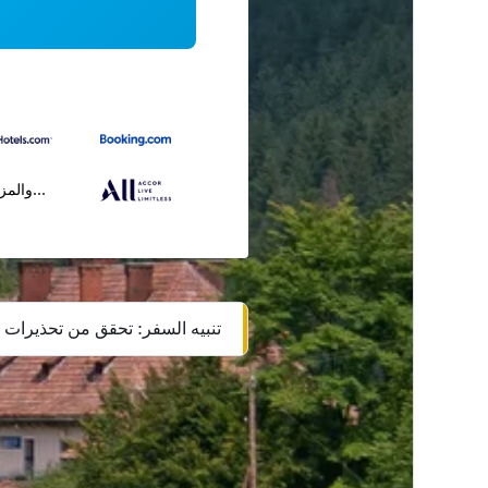
...والمز
تنبيه السفر: تحقق من تحذيرات ا