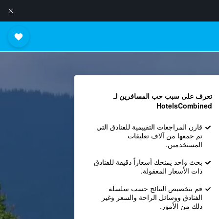
تعرف على سبب حب المسافرين لـ
HotelsCombined
قارن المراجعات التقييمية للفنادق التي
تم جمعها من آلاف تعليقات
المستخدمين.
بحث واحد يمنحك أسعاراً دقيقة للفنادق
ذات الأسعار المعقولة.
قم بتخصيص النتائج حسب سلسلة
الفنادق ووسائل الراحة والسعر وغير
ذلك من الأمور.