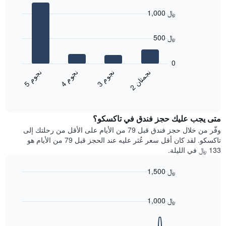
حسب
graphic.
chart
النجوم
1,000 ﷼
with
يتضمن
4
المخطط
bars.
500 ﷼
1
محور
يعرض
X
المخطط
0
التي
التالي
ن
ن
ن
م
ن
م
ن
م
تعرض
متوسط
3
ج
و
4
ج
و
5
ج
و
2
ج
م
ت
ا
فئات
End
سعر
of
الفنادق
الغرفة
interactive
بالنجوم.
خلال
chart
يتضمن
متى يجب عليك حجز فندق في تاكسكو؟
عطلة
المخطط
نهاية
وفّر من خلال حجز فندق قبل 79 من الأيام على الأقل من رحلتك إلى
1
هذا
تاكسكو. لقد كان أقل سعر عُثر عليه عند الحجز قبل 79 من الأيام هو
محور
الأسبوع
133 ﷼ في الليلة.
Y
الذي
الذي
عُثر
1,500 ﷼
يعرض
عليه
متوسط
Line
Chart
خلال
graphic.
chart
سعر
آخر
with
1,000 ﷼
الغرفة
3
90
هذه
أيام
data
الليلة
points.
مع