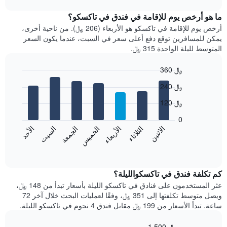
متوسط
chart
سعر
ما هو أرخص يوم للإقامة في فندق في تاكسكو؟
غرفة
أرخص يوم للإقامة في تاكسكو هو الأربعاء (206 ﷼). من ناحية أخرى،
كل
يمكن للمسافرين توقع دفع أعلى سعر في السبت، عندما يكون السعر
شهر
المتوسط لليلة الواحدة 315 ﷼.
يتضمن
المخطط
360 ﷼
1
Bar
محور
Chart
240 ﷼
graphic.
chart
X
with
الذي
120 ﷼
7
يعرض
bars.
0
الشهور.
الاثنين
الثلاثاء
الأربعاء
الخميس
الجمعة
السبت
الأحد
يتضمن
يعرض
المخطط
المخطط
End
التالي
of
التالي
interactive
1
متوسط
chart
محور
سعر
كم تكلفة فندق في تاكسكوالليلة؟
Y
غرفة
عثر المستخدمون على فنادق في تاكسكو الليلة بأسعار تبدأ من 148 ﷼،
الذي
كل
ويصل متوسط تكلفتها إلى 351 ﷼، وفقًا لعمليات البحث خلال آخر 72
يعرض
يوم
ساعة. تبدأ الأسعار من 199 ﷼ مقابل فندق 4 نجوم في تاكسكو الليلة.
متوسط
في
سعر
الأسبوع
1,500 ﷼
غرفة