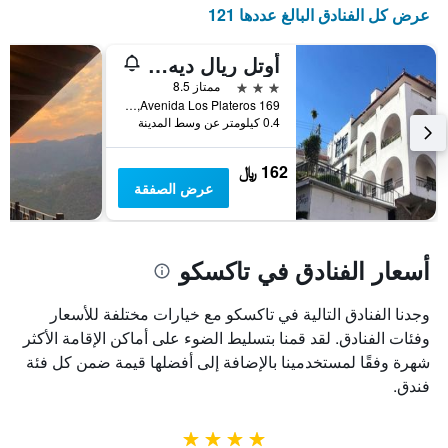
في
يتضمن
عرض كل الفنادق البالغ عددها 121
عطلة
المخطط
نهاية
التالي
أوتل ريال ديه سان دييجو
1
هذا
محور
الأسبوع
3 نجوم
ممتاز 8.5
Y
خلال
Avenida Los Plateros 169, تاكسكو, ولاية غيريرو, المكسيك
آخر
الذي
0.4 كيلومتر عن وسط المدينة
3
يعرض
أيام
متوسط
162 ﷼
سعر
عرض الصفقة
غرفة
أسعار الفنادق في تاكسكو
وجدنا الفنادق التالية في تاكسكو مع خيارات مختلفة للأسعار
وفئات الفنادق. لقد قمنا بتسليط الضوء على أماكن الإقامة الأكثر
شهرة وفقًا لمستخدمينا بالإضافة إلى أفضلها قيمة ضمن كل فئة
فندق.
4 نجوم