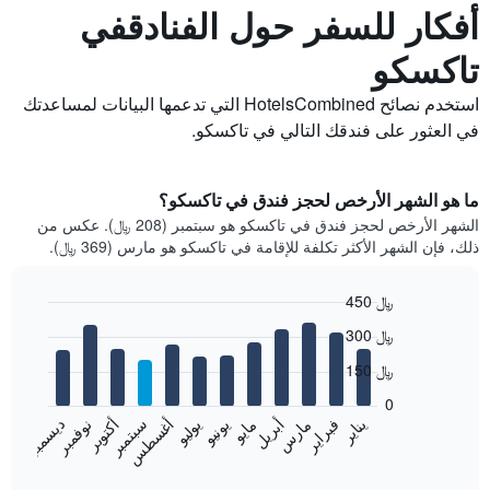
أفكار للسفر حول الفنادقفي
تاكسكو
استخدم نصائح HotelsCombined التي تدعمها البيانات لمساعدتك
في العثور على فندقك التالي في تاكسكو.
ما هو الشهر الأرخص لحجز فندق في تاكسكو؟
الشهر الأرخص لحجز فندق في تاكسكو هو سبتمبر (208 ﷼). عكس من
ذلك، فإن الشهر الأكثر تكلفة للإقامة في تاكسكو هو مارس (369 ﷼).
450 ﷼
Bar
Chart
300 ﷼
graphic.
chart
with
150 ﷼
12
bars.
0
فبراير
مايو
أغسطس
نوفمبر
يناير
أبريل
يوليو
أكتوبر
مارس
يونيو
سبتمبر
ديسمبر
يعرض
المخطط
End
of
التالي
interactive