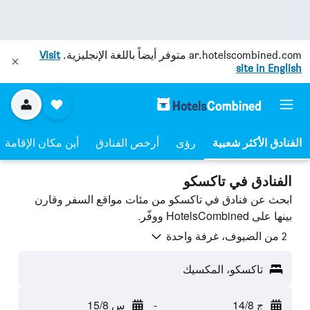
ar.hotelscombined.com
متوفر أيضاً باللغة الإنجليزية.
Visit
site in English
رؤى
أرخص الفنادق
أين مكان الإقامة
الفنادق في تاكسكو
ابحث عن فنادق في تاكسكو من مئات مواقع السفر وقارن
بينها على HotelsCombined ووفّر.
2 من الضيوف، غرفة واحدة
تاكسكو، المكسيك
ج 14/8
-
س 15/8