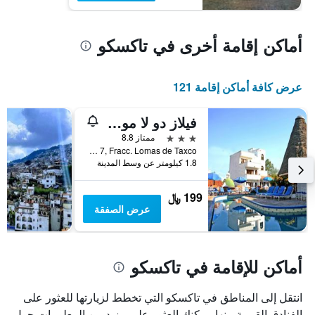
أماكن إقامة أخرى في تاكسكو
عرض كافة أماكن إقامة 121
فيلاز دو لا مونتانيا
3 نجوم
ممتاز 8.8
Hoyo 7, Fracc. Lomas de Taxco, تاكسكو, ولاية غيريرو, المكسيك
1.8 كيلومتر عن وسط المدينة
199 ﷼
عرض الصفقة
أماكن للإقامة في تاكسكو
انتقل إلى المناطق في تاكسكو التي تخطط لزيارتها للعثور على
الفنادق القريبة منها. يمكنك العثور على مزيد من المعلومات حول