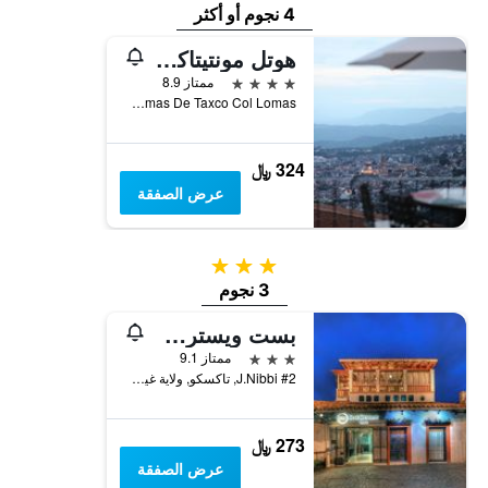
4 نجوم أو أكثر
هوتل مونتيتاكسو
4 نجوم
ممتاز 8.9
Fracc Lomas De Taxco Col Lomas, تاكسكو, ولاية غيريرو, المكسيك
324 ﷼
عرض الصفقة
3 نجوم
3 نجوم
بست ويسترن تاكسكو
3 نجوم
ممتاز 9.1
J.Nibbi #2, تاكسكو, ولاية غيريرو, المكسيك
273 ﷼
عرض الصفقة