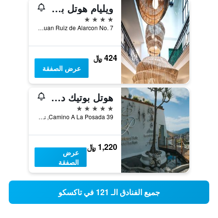
ويليام هوتل بوتيك دي ديسينو
4 نجوم
Juan Ruiz de Alarcon No. 7, تاكسكو, ولاية غيريرو, المكسيك
424 ﷼
عرض الصفقة
هوتل بوتيك دي كانتيرا إي بلاتا
5 نجوم
Camino A La Posada 39, تاكسكو, ولاية غيريرو, المكسيك
1,220 ﷼
عرض
الصفقة
جميع الفنادق الـ 121 في تاكسكو