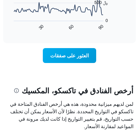
500 ﷼
الذي
التصنيف
عُثر
حسب
يعرض
عليه
النجوم
المخطط
0
خلال
التالي
يتضمن
60
90
30
آخر
كيفية
المخطط
End
3
of
1
تغير
interactive
أيام
سعر
محور
chart
X
غرفة
عند
الذي
العثور على صفقات
يعرض
اقتراب
تاريخ
فئات
الإقامة
الفنادق
يتضمن
بالنجوم.
يتضمن
المخطط
1
المخطط
أرخص الفنادق في تاكسكو، المكسيك
1
محور
X
محور
لمن لديهم ميزانية محدودة، هذه هي أرخص الفنادق المتاحة في
Y
الذي
الذي
يعرض
تاكسكو في التواريخ المحددة. نظرًا لأن الأسعار يمكن أن تختلف
عدد
يعرض
حسب التواريخ، قم بتغيير التواريخ إذا كانت لديك مرونة في
الأيام
متوسط
المواعيد لمقارنة الأسعار.
قبل
سعر
غرفة
الإقامة