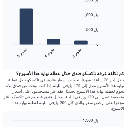
يتضمن
Bar
المخطط
Chart
graphic.
chart
1
1,000 ﷼
with
محور
3
X
bars.
الذي
500 ﷼
يعرض
يعرض
أيام
المخطط
0
الأسبوع.
التالي
ن
م
ن
م
ن
م
يتضمن
متوسط
4
ج
و
3
ج
و
5
ج
و
المخطط
End
سعر
of
التالي
الغرفة
interactive
1
هذه
chart
محور
كم تكلفة غرفة تاكسكو فندق خلال عطلة نهاية هذا الأسبوع؟
الليلة
Y
الذي
خلال آخر 72 ساعة، شهدنا انخفاض أسعار فنادق في تاكسكو خلال عطلة
الذي
عُثر
نهاية هذا الأسبوع تصل إلى 179 ﷼في الليلة. إذا كنت تبحث عن فندق ثلاث
يعرض
عليه
نجوم لعطلة نهاية هذا الأسبوع تحديدًا، فقد عثر مستخدمونا على أسعار
متوسط
خلال
منخفضة تصل إلى 179 ﷼ في الليلة. مقابل فندق 4 نجوم في تاكسكو، عُثر
سعر
آخر
مؤخرًا على أرخص سعر والذي كان 200 ﷼في الليلة لعطلة نهاية هذا
غرفة
3
الأسبوع.
أيام
مع
1,500 ﷼
التصنيف
Bar
Chart