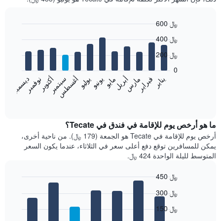
600 ﷼
Bar
Chart
400 ﷼
graphic.
chart
with
200 ﷼
12
bars.
0
فبراير
مايو
أغسطس
نوفمبر
يناير
أبريل
يوليو
أكتوبر
مارس
يونيو
سبتمبر
ديسمبر
يعرض
المخطط
End
of
التالي
interactive
متوسط
chart
سعر
ما هو أرخص يوم للإقامة في فندق في Tecate؟
غرفة
أرخص يوم للإقامة في Tecate هو الجمعة (179 ﷼). من ناحية أخرى،
كل
يمكن للمسافرين توقع دفع أعلى سعر في الثلاثاء، عندما يكون السعر
شهر
المتوسط لليلة الواحدة 424 ﷼.
يتضمن
المخطط
450 ﷼
1
Bar
محور
Chart
300 ﷼
graphic.
chart
X
with
الذي
150 ﷼
7
يعرض
bars.