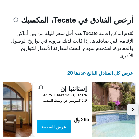
يتضمن
بالنجوم.
يتضمن
المخطط
1
المخطط
أرخص الفنادق في Tecate، المكسيك
1
محور
X
محور
تُقدم أماكن إقامة Tecate هذه أقل سعر لليلة من بين أماكن
Y
الذي
الذي
يعرض
الإقامة التي صادفناها. إذا كانت لديك مرونة في تواريخ الوصول
عدد
يعرض
والمغادرة، استخدم نموذج البحث لمقارنة الأسعار للتواريخ
الأيام
متوسط
الأخرى.
قبل
سعر
غرفة
الإقامة
في
يتضمن
عرض كل الفنادق البالغ عددها 20
عطلة
المخطط
نهاية
التالي
إستانثيا إن
1
هذا
محور
الأسبوع
Blvd, Benito Juarez 1450, Tecate, ولاية باها كاليفورنيا, المكسيك
Y
خلال
2.9 كيلومتر عن وسط المدينة
آخر
الذي
3
يعرض
أيام
متوسط
265 ﷼
سعر
عرض الصفقة
غرفة