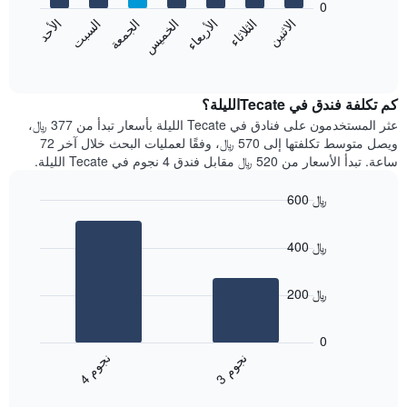
0
الشهور.
الاثنين
الثلاثاء
الأربعاء
الخميس
الجمعة
السبت
الأحد
يتضمن
يعرض
المخطط
المخطط
End
التالي
of
التالي
interactive
1
متوسط
chart
محور
سعر
كم تكلفة فندق في Tecateالليلة؟
Y
غرفة
عثر المستخدمون على فنادق في Tecate الليلة بأسعار تبدأ من 377 ﷼،
الذي
كل
ويصل متوسط تكلفتها إلى 570 ﷼، وفقًا لعمليات البحث خلال آخر 72
يعرض
يوم
ساعة. تبدأ الأسعار من 520 ﷼ مقابل فندق 4 نجوم في Tecate الليلة.
متوسط
في
سعر
الأسبوع
600 ﷼
غرفة
يتضمن
Bar
المخطط
Chart
graphic.
chart
1
400 ﷼
with
محور
2
X
bars.
الذي
200 ﷼
يعرض
يعرض
أيام
المخطط
0
الأسبوع.
التالي
ن
م
ن
م
يتضمن
متوسط
3
ج
و
4
ج
و
المخطط
End
سعر
of
التالي
الغرفة
interactive