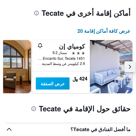
أماكن إقامة أخرى في Tecate
عرض كافة أماكن إقامة 20
كومياي إن
3 نجوم
ممتاز 9.2
1451 Benito Juárez Encanto Sur, Tecate, ولاية باها كاليفورنيا, المكسيك
2.9 كيلومتر عن وسط المدينة
424 ﷼
عرض الصفقة
حقائق حول الإقامة في Tecate
ما أفضل الفنادق في Tecate؟