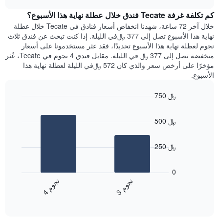
1
هذه
chart
محور
كم تكلفة غرفة Tecate فندق خلال عطلة نهاية هذا الأسبوع؟
الليلة
Y
الذي
خلال آخر 72 ساعة، شهدنا انخفاض أسعار فنادق في Tecate خلال عطلة
الذي
عُثر
نهاية هذا الأسبوع تصل إلى 377 ﷼في الليلة. إذا كنت تبحث عن فندق ثلاث
يعرض
عليه
نجوم لعطلة نهاية هذا الأسبوع تحديدًا، فقد عثر مستخدمونا على أسعار
متوسط
خلال
منخفضة تصل إلى 377 ﷼ في الليلة. مقابل فندق 4 نجوم في Tecate، عُثر
سعر
آخر
مؤخرًا على أرخص سعر والذي كان 572 ﷼في الليلة لعطلة نهاية هذا
غرفة
3
الأسبوع.
أيام
مع
750 ﷼
التصنيف
Bar
حسب
Chart
graphic.
chart
النجوم
500 ﷼
with
يتضمن
2
المخطط
bars.
1
250 ﷼
محور
يعرض
X
المخطط
0
التي
التالي
ن
م
ن
م
تعرض
متوسط
3
ج
و
4
ج
و
فئات
End
سعر
of
الفنادق
الغرفة
interactive
بالنجوم.
خلال
chart