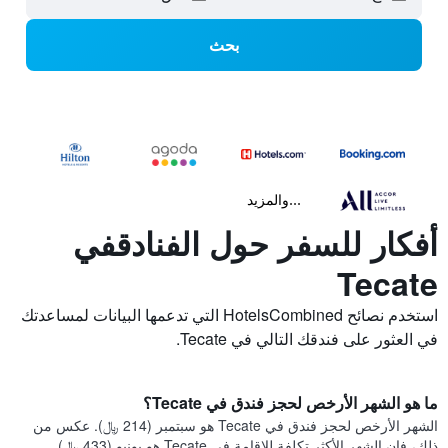
بحث
...والمزيد
أفكار للسفر حول الفنادقفي
Tecate
استخدم نصائح HotelsCombined التي تدعمها البيانات لمساعدتك
في العثور على فندقك التالي في Tecate.
ما هو الشهر الأرخص لحجز فندق في Tecate؟
الشهر الأرخص لحجز فندق في Tecate هو سبتمبر (214 ﷼). عكس من
ذلك، فإن الشهر الأكثر تكلفة للإقامة في Tecate هو يونيو (433 ﷼).