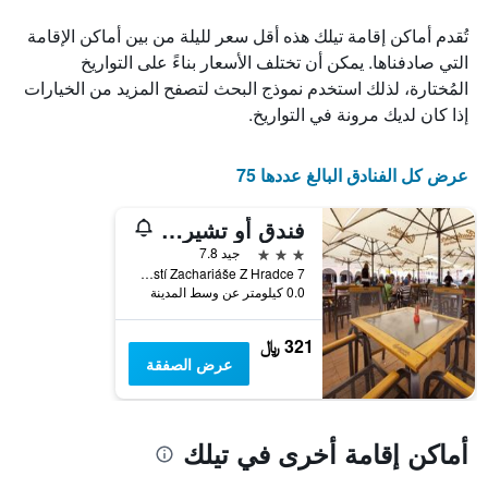
الغرفة
أيام
هذه
تُقدم أماكن إقامة تيلك هذه أقل سعر لليلة من بين أماكن الإقامة
مع
الليلة
التصنيف
التي صادفناها. يمكن أن تختلف الأسعار بناءً على التواريخ
الذي
حسب
المُختارة، لذلك استخدم نموذج البحث لتصفح المزيد من الخيارات
عُثر
النجوم
إذا كان لديك مرونة في التواريخ.
عليه
يتضمن
خلال
المخطط
آخر
1
عرض كل الفنادق البالغ عددها 75
3
محور
أيام
X
فندق أو تشيرنيهو أورلا
الذي
يعرض
3 نجوم
جيد 7.8
فئات
Námestí Zachariáše Z Hradce 7, تيلك, منطقة فيسوسينا, جمهورية التشيك
الفنادق
0.0 كيلومتر عن وسط المدينة
بالنجوم.
يتضمن
321 ﷼
المخطط
عرض الصفقة
1
محور
Y
الذي
أماكن إقامة أخرى في تيلك
يعرض
متوسط