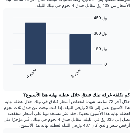
الأسعار من 409 ﷼ مقابل فندق 4 نجوم في تيلك الليلة.
450 ﷼
Bar
Chart
graphic.
chart
300 ﷼
with
2
bars.
150 ﷼
يعرض
المخطط
0
التالي
ن
م
ن
م
متوسط
3
ج
و
4
ج
و
End
سعر
of
الغرفة
interactive
هذه
chart
كم تكلفة غرفة تيلك فندق خلال عطلة نهاية هذا الأسبوع؟
الليلة
الذي
خلال آخر 72 ساعة، شهدنا انخفاض أسعار فنادق في تيلك خلال عطلة نهاية
عُثر
هذا الأسبوع تصل إلى 335 ﷼في الليلة. إذا كنت تبحث عن فندق ثلاث نجوم
عليه
لعطلة نهاية هذا الأسبوع تحديدًا، فقد عثر مستخدمونا على أسعار منخفضة
خلال
تصل إلى 335 ﷼ في الليلة. مقابل فندق 4 نجوم في تيلك، عُثر مؤخرًا على
آخر
أرخص سعر والذي كان 487 ﷼في الليلة لعطلة نهاية هذا الأسبوع.
3