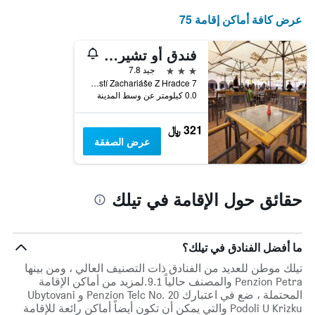
سعر
غرفة
عرض كافة أماكن إقامة 75
في
عطلة
فندق أو تشيرنيهو أورلا
نهاية
3 نجوم
جيد 7.8
هذا
Námestí Zachariáše Z Hradce 7, تيلك, منطقة فيسوسينا, جمهورية التشيك
الأسبوع
0.0 كيلومتر عن وسط المدينة
خلال
آخر
3
321 ﷼
أيام
عرض الصفقة
حقائق حول الإقامة في تيلك
ما أفضل الفنادق في تيلك؟
تيلك موطن للعديد من الفنادق ذات التصنيف العالي ، ومن بينها
Penzion Petra والمصنف حالياً 9.1.لمزيد من أماكن الإقامة
المحتملة ، ضع في اعتبارك Penzion Telc No. 20 و Ubytovani
Podoli U Krizku والتي يمكن أن تكون أيضاً أماكن رائعة للإقامة