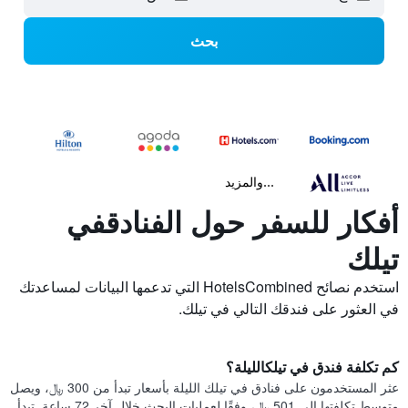
بحث
...والمزيد
أفكار للسفر حول الفنادقفي
تيلك
استخدم نصائح HotelsCombined التي تدعمها البيانات لمساعدتك
في العثور على فندقك التالي في تيلك.
كم تكلفة فندق في تيلكالليلة؟
عثر المستخدمون على فنادق في تيلك الليلة بأسعار تبدأ من 300 ﷼، ويصل
متوسط تكلفتها إلى 501 ﷼، وفقًا لعمليات البحث خلال آخر 72 ساعة. تبدأ