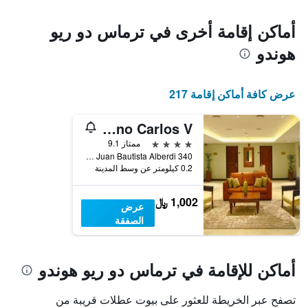
يتضمن
المخطط
أماكن إقامة أخرى في ترماس دو ريو
1
هوندو
محور
X
الذي
يعرض
عرض كافة أماكن إقامة 217
أيام
الأسبوع.
Amerian Hotel Casino Carlos V
يتضمن
المخطط
4 نجوم
ممتاز 9.1
التالي
Avda Juan Bautista Alberdi 340, ترماس دو ريو هوندو, محافظة سانتياغو ديل استيرو, الأرجنتين
1
0.2 كيلومتر عن وسط المدينة
محور
Y
1,002 ﷼
عرض
الذي
يعرض
الصفقة
متوسط
سعر
غرفة
أماكن للإقامة في ترماس دو ريو هوندو
تصفح عبر الخريطة للعثور على بيوت عطلات قريبة من