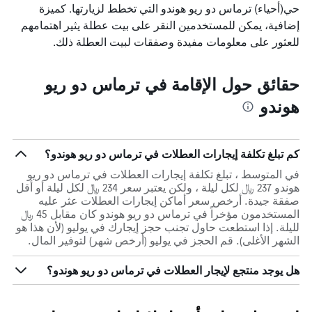
حي(أحياء) ترماس دو ريو هوندو التي تخطط لزيارتها. كميزة
إضافية، يمكن للمستخدمين النقر على بيت عطلة يثير اهتمامهم
للعثور على معلومات مفيدة وصفقات لبيت العطلة ذلك.
حقائق حول الإقامة في ترماس دو ريو
هوندو
كم تبلغ تكلفة إيجارات العطلات في ترماس دو ريو هوندو؟
في المتوسط ، تبلغ تكلفة إيجارات العطلات في ترماس دو ريو
هوندو 237 ﷼ لكل ليلة ، ولكن يعتبر سعر 234 ﷼ لكل ليلة أو أقل
صفقة جيدة. أرخص سعر أماكن إيجارات العطلات عثر عليه
المستخدمون مؤخراً في ترماس دو ريو هوندو كان مقابل 45 ﷼
لليلة. إذا استطعت حاول تجنب حجز إيجارك في يوليو (لأن هذا هو
الشهر الأغلى). قم الحجز في يوليو (أرخص شهر) لتوفير المال.
هل يوجد منتجع لإيجار العطلات في ترماس دو ريو هوندو؟