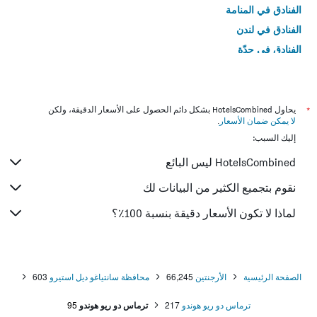
الفنادق في المنامة
الفنادق في لندن
الفنادق في جدّة
الفنادق في القاهرة
*
يحاول HotelsCombined بشكل دائم الحصول على الأسعار الدقيقة، ولكن
لا يمكن ضمان الأسعار
.
إليك السبب:
HotelsCombined ليس البائع
نقوم بتجميع الكثير من البيانات لك
لماذا لا تكون الأسعار دقيقة بنسبة 100٪؟
الصفحة الرئيسية
الأرجنتين
66,245
محافظة سانتياغو ديل استيرو
603
ترماس دو ريو هوندو
217
ترماس دو ريو هوندو
95