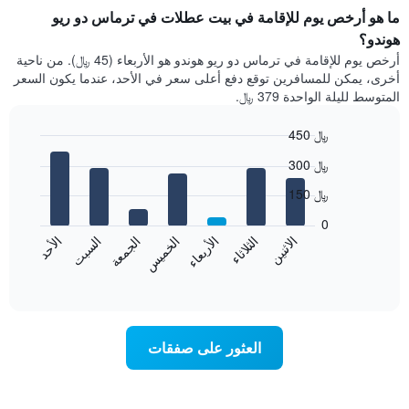
ما هو أرخص يوم للإقامة في بيت عطلات في ترماس دو ريو
هوندو؟
أرخص يوم للإقامة في ترماس دو ريو هوندو هو الأربعاء (45 ﷼). من ناحية
أخرى، يمكن للمسافرين توقع دفع أعلى سعر في الأحد، عندما يكون السعر
المتوسط لليلة الواحدة 379 ﷼.
450 ﷼
Bar
Chart
300 ﷼
graphic.
chart
with
150 ﷼
7
bars.
0
الاثنين
الثلاثاء
الأربعاء
الخميس
الجمعة
السبت
الأحد
يعرض
المخطط
End
of
التالي
interactive
متوسط
chart
سعر
غرفة
العثور على صفقات
كل
يوم
في
الأسبوع