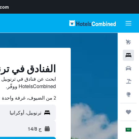
.com
رحلات طيران
فنادق
الفنادق في ترن
سيارات
ابحث عن فنادق في ترنوبيل 
حزم العروض
HotelsCombined ووفّر.
استكشاف
2 من الضيوف، غرفة واحدة
رحلات
ج 14/8
العَرَبِيَّة