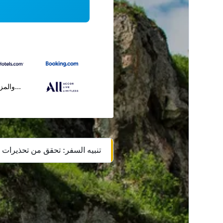
...والمز
تنبيه السفر: تحقق من تحذيرات ا