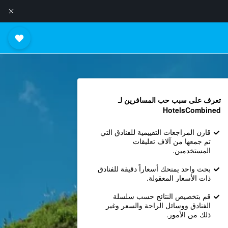
تعرف على سبب حب المسافرين لـ
HotelsCombined
قارن المراجعات التقييمية للفنادق التي
تم جمعها من آلاف تعليقات
المستخدمين.
بحث واحد يمنحك أسعاراً دقيقة للفنادق
ذات الأسعار المعقولة.
قم بتخصيص النتائج حسب سلسلة
الفنادق ووسائل الراحة والسعر وغير
ذلك من الأمور.