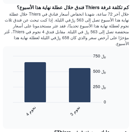
هذه
chart
محور
كم تكلفة غرفة Thiers فندق خلال عطلة نهاية هذا الأسبوع؟
الليلة
Y
الذي
خلال آخر 72 ساعة، شهدنا انخفاض أسعار فنادق في Thiers خلال عطلة
الذي
عُثر
نهاية هذا الأسبوع تصل إلى 563 ﷼في الليلة. إذا كنت تبحث عن فندق ثلاث
يعرض
عليه
نجوم لعطلة نهاية هذا الأسبوع تحديدًا، فقد عثر مستخدمونا على أسعار
متوسط
خلال
منخفضة تصل إلى 563 ﷼ في الليلة. مقابل فندق 4 نجوم في Thiers، عُثر
سعر
آخر
مؤخرًا على أرخص سعر والذي كان 658 ﷼في الليلة لعطلة نهاية هذا
غرفة
3
الأسبوع.
أيام
مع
750 ﷼
التصنيف
Bar
حسب
Chart
graphic.
chart
النجوم
500 ﷼
with
يتضمن
2
المخطط
bars.
1
250 ﷼
محور
يعرض
X
المخطط
0
التي
التالي
ن
م
ن
م
تعرض
متوسط
3
ج
و
4
ج
و
فئات
End
سعر
of
الفنادق
الغرفة
interactive
بالنجوم.
خلال
chart
يتضمن