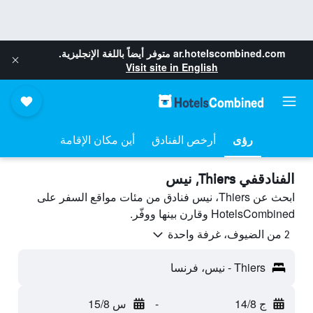
ar.hotelscombined.com
متوفر أيضاً باللغة الإنجليزية.
Visit site in English
رؤى
أرخص الفنادق
أين مكان الإقامة
الفنادقفي Thiers, نيس
ابحث عن Thiers، نيس فنادق من مئات مواقع السفر على
HotelsCombined وقارن بينها ووفّر.
2 من الضيوف، غرفة واحدة
Thiers - نيس، فرنسا
ج 14/8
-
س 15/8