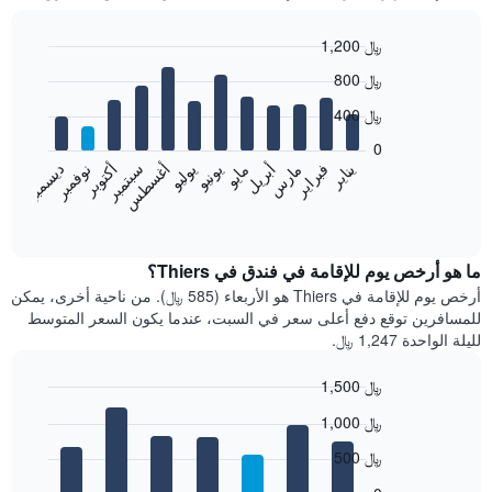
1,200 ﷼
Bar
Chart
800 ﷼
graphic.
chart
with
400 ﷼
12
bars.
0
فبراير
مايو
أغسطس
نوفمبر
يناير
أبريل
يوليو
أكتوبر
مارس
يونيو
سبتمبر
ديسمبر
يعرض
المخطط
End
of
التالي
interactive
متوسط
chart
سعر
ما هو أرخص يوم للإقامة في فندق في Thiers؟
غرفة
أرخص يوم للإقامة في Thiers هو الأربعاء (585 ﷼). من ناحية أخرى، يمكن
كل
للمسافرين توقع دفع أعلى سعر في السبت، عندما يكون السعر المتوسط
شهر
لليلة الواحدة 1,247 ﷼.
يتضمن
المخطط
1,500 ﷼
1
Bar
محور
Chart
1,000 ﷼
graphic.
chart
X
with
الذي
500 ﷼
7
يعرض
bars.