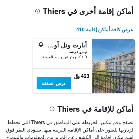
أماكن إقامة أخرى في Thiers
عرض كافة أماكن إقامة 410
أبارت وتل أوداليز سيتي - نايس سنتر
نيس, فرنسا
1.0 كيلومتر عن وسط المدينة
423 ﷼
عرض الصفقة
أماكن للإقامة في Thiers
تصفح وقم بتكبير الخريطة على المناطق في Thiers التي تخطط
لزيارتها للعثور على أماكن الإقامة القريبة منها. سيؤدي النقر فوق
اسم مكان إقامة إلى الكشف عن المزيد من المعلومات والسماح