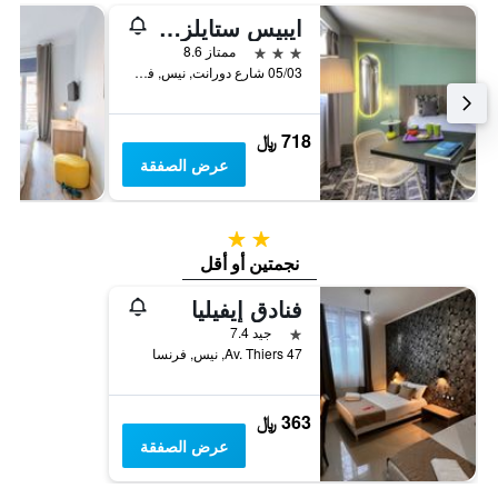
ايبيس ستايلز نيس سنتر غار
3 نجوم
ممتاز 8.6
05/03 شارع دورانت, نيس, فرنسا
718 ﷼
عرض الصفقة
2 نجمتين
نجمتين أو أقل
فنادق إيفيليا
نجمة واحدة
جيد 7.4
47 Av. Thiers, نيس, فرنسا
363 ﷼
عرض الصفقة