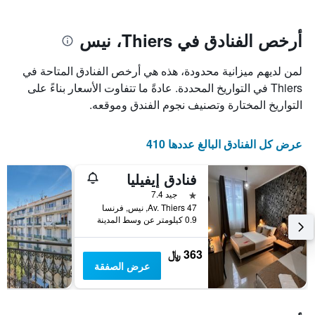
يتضمن
بالنجوم.
يتضمن
المخطط
1
المخطط
أرخص الفنادق في Thiers، نيس
1
محور
X
محور
لمن لديهم ميزانية محدودة، هذه هي أرخص الفنادق المتاحة في
Y
الذي
الذي
يعرض
Thiers في التواريخ المحددة. عادةً ما تتفاوت الأسعار بناءً على
عدد
يعرض
التواريخ المختارة وتصنيف نجوم الفندق وموقعه.
الأيام
متوسط
قبل
سعر
غرفة
الإقامة
عرض كل الفنادق البالغ عددها 410
في
يتضمن
عطلة
المخطط
فنادق إيفيليا
نهاية
التالي
1
هذا
نجمة واحدة
جيد 7.4
محور
الأسبوع
47 Av. Thiers, نيس, فرنسا
Y
خلال
0.9 كيلومتر عن وسط المدينة
آخر
الذي
3
يعرض
363 ﷼
أيام
متوسط
عرض الصفقة
سعر
غرفة