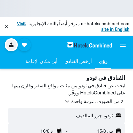
ar.hotelscombined.com
متوفر أيضاً باللغة الإنجليزية.
Visit
site in English
رؤى
أرخص الفنادق
أين مكان الإقامة
الفنادق في ثودو
ابحث عن فنادق في ثودو من مئات مواقع السفر وقارن بينها
على HotelsCombined ووفّر.
2 من الضيوف، غرفة واحدة
ثودو، جزر المالديف
س 15/8
-
ح 16/8