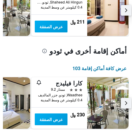
Y
خلال
Shaheed Ali Hingun, ثودو, جزر المالديف
آخر
الذي
0.4 كيلومتر عن وسط المدينة
3
يعرض
أيام
متوسط
211 ﷼
سعر
عرض الصفقة
غرفة
أماكن إقامة أخرى في ثودو
عرض كافة أماكن إقامة 103
كارا فيليدج
3 نجوم
ممتاز 9.2
Waadhee, ثودو, جزر المالديف
0.4 كيلومتر عن وسط المدينة
230 ﷼
عرض الصفقة