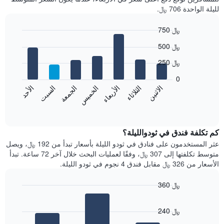
لليلة الواحدة 706 ﷼.
750 ﷼
Bar
Chart
500 ﷼
graphic.
chart
with
250 ﷼
7
bars.
0
الاثنين
الثلاثاء
الأربعاء
الخميس
الجمعة
السبت
الأحد
يعرض
المخطط
End
of
التالي
interactive
متوسط
chart
سعر
كم تكلفة فندق في ثودوالليلة؟
غرفة
عثر المستخدمون على فنادق في ثودو الليلة بأسعار تبدأ من 192 ﷼، ويصل
كل
متوسط تكلفتها إلى 307 ﷼، وفقًا لعمليات البحث خلال آخر 72 ساعة. تبدأ
يوم
الأسعار من 326 ﷼ مقابل فندق 4 نجوم في ثودو الليلة.
في
الأسبوع
360 ﷼
يتضمن
Bar
المخطط
Chart
graphic.
chart
1
240 ﷼
with
محور
3