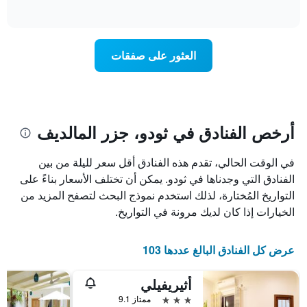
آخر
of
1
تغير
interactive
3
سعر
محور
chart
أيام
X
غرفة
عند
الذي
العثور على صفقات
يعرض
اقتراب
تاريخ
فئات
الإقامة
الفنادق
يتضمن
بالنجوم.
يتضمن
المخطط
1
المخطط
أرخص الفنادق في ثودو، جزر المالديف
1
محور
X
محور
في الوقت الحالي، تقدم هذه الفنادق أقل سعر لليلة من بين
Y
الذي
الذي
يعرض
الفنادق التي وجدناها في ثودو. يمكن أن تختلف الأسعار بناءً على
عدد
يعرض
التواريخ المُختارة، لذلك استخدم نموذج البحث لتصفح المزيد من
الأيام
متوسط
الخيارات إذا كان لديك مرونة في التواريخ.
قبل
سعر
غرفة
الإقامة
في
يتضمن
عرض كل الفنادق البالغ عددها 103
عطلة
المخطط
نهاية
التالي
أثيريفيلي
1
هذا
محور
الأسبوع
3 نجوم
ممتاز 9.1