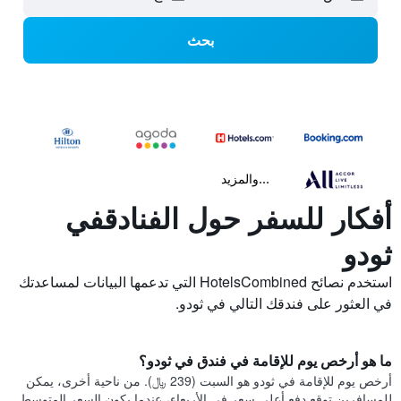
بحث
...والمزيد
أفكار للسفر حول الفنادقفي
ثودو
استخدم نصائح HotelsCombined التي تدعمها البيانات لمساعدتك
في العثور على فندقك التالي في ثودو.
ما هو أرخص يوم للإقامة في فندق في ثودو؟
أرخص يوم للإقامة في ثودو هو السبت (239 ﷼). من ناحية أخرى، يمكن
للمسافرين توقع دفع أعلى سعر في الأربعاء، عندما يكون السعر المتوسط