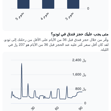
يعرض
محور
المخطط
0
X
التالي
ن
م
ن
م
ن
م
التي
متوسط
4
ج
و
3
ج
و
5
ج
و
تعرض
End
سعر
of
فئات
الغرفة
interactive
الفنادق
خلال
chart
بالنجوم.
متى يجب عليك حجز فندق في ثودو؟
عطلة
يتضمن
نهاية
وفّر من خلال حجز فندق قبل 36 من الأيام على الأقل من رحلتك إلى ثودو.
المخطط
هذا
لقد كان أقل سعر عُثر عليه عند الحجز قبل 36 من الأيام هو 237 ﷼ في
1
الأسبوع
الليلة.
محور
الذي
Y
عُثر
2,400 ﷼
الذي
عليه
يعرض
Line
Chart
خلال
graphic.
chart
متوسط
آخر
with
1,600 ﷼
سعر
3
90
الغرفة
أيام
data
هذه
points.
مع
800 ﷼
الليلة
التصنيف
الذي
حسب
يعرض
عُثر
النجوم
المخطط
0
عليه
التالي
يتضمن
60
90
30
خلال
كيفية
المخطط
End