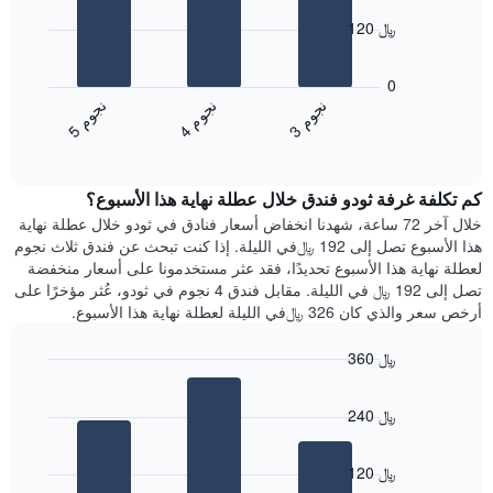
X
bars.
الذي
120 ﷼
يعرض
يعرض
أيام
المخطط
0
الأسبوع.
التالي
ن
م
ن
م
ن
م
يتضمن
متوسط
4
ج
و
3
ج
و
5
ج
و
المخطط
End
سعر
of
التالي
الغرفة
interactive
1
هذه
chart
محور
كم تكلفة غرفة ثودو فندق خلال عطلة نهاية هذا الأسبوع؟
الليلة
Y
الذي
خلال آخر 72 ساعة، شهدنا انخفاض أسعار فنادق في ثودو خلال عطلة نهاية
الذي
عُثر
هذا الأسبوع تصل إلى 192 ﷼في الليلة. إذا كنت تبحث عن فندق ثلاث نجوم
يعرض
عليه
لعطلة نهاية هذا الأسبوع تحديدًا، فقد عثر مستخدمونا على أسعار منخفضة
متوسط
خلال
تصل إلى 192 ﷼ في الليلة. مقابل فندق 4 نجوم في ثودو، عُثر مؤخرًا على
سعر
آخر
أرخص سعر والذي كان 326 ﷼في الليلة لعطلة نهاية هذا الأسبوع.
غرفة
3
أيام
360 ﷼
مع
Bar
Chart
التصنيف
graphic.
chart
حسب
240 ﷼
with
النجوم
3
يتضمن
bars.
المخطط
120 ﷼
1