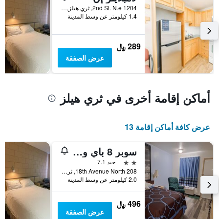
1204 2nd St. N.e, ثري هيلز, AB, كندا
1.4 كيلومتر عن وسط المدينة
289 ﷼
عرض الصفقة
أماكن إقامة أخرى في ثري هيلز
عرض كافة أماكن إقامة 13
سوبر 8 باي ويندام ثري هيل ألبيرتا
2 نجمتين
جيد 7.1
208 18th Avenue North, ثري هيلز, AB, كندا
2.0 كيلومتر عن وسط المدينة
496 ﷼
عرض الصفقة