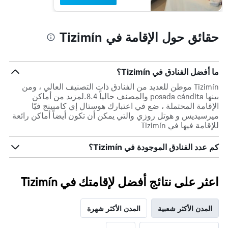
الذي
يعرض
متوسط
حقائق حول الإقامة في Tizimín
سعر
غرفة
ما أفضل الفنادق في Tizimín؟
Tizimín موطن للعديد من الفنادق ذات التصنيف العالي ، ومن
بينها posada cándita والمصنف حالياً 8.4.لمزيد من أماكن
الإقامة المحتملة ، ضع في اعتبارك هوستال إي كامبينج فيّا
ميرسيديس و هوتل روزي والتي يمكن أن تكون أيضاً أماكن رائعة
للإقامة فيها في Tizimín
كم عدد الفنادق الموجودة في Tizimín؟
اعثر على نتائج أفضل لإقامتك في Tizimín
المدن الأكثر شعبية
المدن الأكثر شهرة