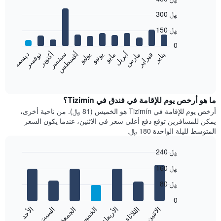
Bar
Chart
300 ﷼
graphic.
chart
with
150 ﷼
12
bars.
0
نوفمبر
فبراير
مايو
أغسطس
يناير
أبريل
يوليو
أكتوبر
مارس
يونيو
سبتمبر
ديسمبر
يعرض
المخطط
End
of
التالي
interactive
متوسط
chart
سعر
ما هو أرخص يوم للإقامة في فندق في Tizimín؟
غرفة
أرخص يوم للإقامة في Tizimín هو الخميس (81 ﷼). من ناحية أخرى،
كل
يمكن للمسافرين توقع دفع أعلى سعر في الاثنين، عندما يكون السعر
شهر
المتوسط لليلة الواحدة 180 ﷼.
يتضمن
المخطط
240 ﷼
1
Bar
محور
Chart
160 ﷼
graphic.
chart
X
with
الذي
80 ﷼
7
يعرض
bars.
0
الشهور.
الاثنين
الثلاثاء
الأربعاء
الخميس
الجمعة
السبت
الأحد
يتضمن
يعرض
المخطط