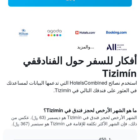
...والمزيد
أفكار للسفر حول الفنادقفي
Tizimín
استخدم نصائح HotelsCombined التي تدعمها البيانات لمساعدتك
في العثور على فندقك التالي في Tizimín.
ما هو الشهر الأرخص لحجز فندق في Tizimín؟
الشهر الأرخص لحجز فندق في Tizimín هو ديسمبر (63 ﷼). عكس من
ذلك، فإن الشهر الأكثر تكلفة للإقامة في Tizimín هو سبتمبر (367 ﷼).
450 ﷼