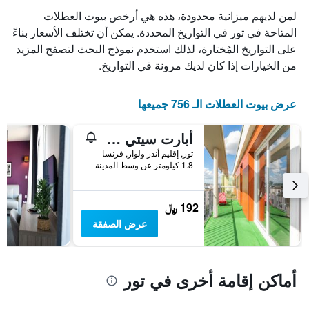
X
لمن لديهم ميزانية محدودة، هذه هي أرخص بيوت العطلات
الذي
يعرض
المتاحة في تور في التواريخ المحددة. يمكن أن تختلف الأسعار بناءً
أيام
على التواريخ المُختارة، لذلك استخدم نموذج البحث لتصفح المزيد
الأسبوع.
من الخيارات إذا كان لديك مرونة في التواريخ.
يتضمن
المخطط
التالي
عرض بيوت العطلات الـ 756 جميعها
1
محور
Y
أبارت سيتي كونفورت تورز
الذي
تور, إقليم أندر ولوار, فرنسا
يعرض
1.8 كيلومتر عن وسط المدينة
متوسط
سعر
غرفة
192 ﷼
عرض الصفقة
أماكن إقامة أخرى في تور