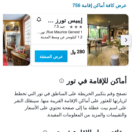
عرض كافة أماكن إقامة 756
إيبيس تورز سنتر جار
3 نجوم
جيد 7.5
1 Rue Maurice Genest, تور, إقليم أندر ولوار, فرنسا
1.2 كيلومتر عن وسط المدينة
280 ﷼
عرض الصفقة
أماكن للإقامة في تور
تصفح وقم بتكبير الخريطة على المناطق في تور التي تخطط
لزيارتها للعثور على أماكن الإقامة القريبة منها. سينقلك النقر
على اسم بيت عطلة ما إلى صفحة تحتوي على الأسعار
والتقييمات والمزيد من المعلومات المفيدة.