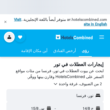
ar.hotelscombined.com
متوفر أيضاً باللغة الإنجليزية.
Visit
site in English
رؤى
أرخص الفنادق
أين مكان الإقامة
إيجارات العطلات في تور
ابحث عن بيوت العطلات في تور، فرنسا من مئات مواقع
السفر على HotelsCombined وقارن بينها ووفّر.
2 من الضيوف، غرفة واحدة
تور، فرنسا
ج 14/8
-
س 15/8