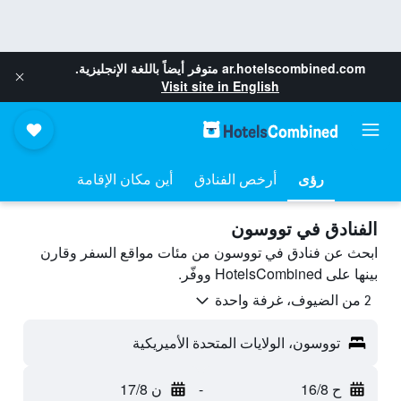
ar.hotelscombined.com
متوفر أيضاً باللغة الإنجليزية.
Visit site in English
رؤى
أرخص الفنادق
أين مكان الإقامة
الفنادق في تووسون
ابحث عن فنادق في تووسون من مئات مواقع السفر وقارن
بينها على HotelsCombined ووفّر.
2 من الضيوف، غرفة واحدة
تووسون، الولايات المتحدة الأميريكية
ح 16/8
-
ن 17/8