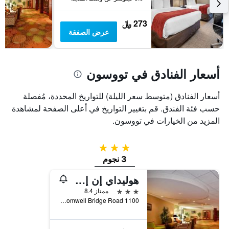
يعرض
متوسط
273 ﷼
سعر
عرض الصفقة
غرفة
أسعار الفنادق في تووسون
أسعار الفنادق (متوسط سعر الليلة) للتواريخ المحددة، مُفصلة
حسب فئة الفندق. قم بتغيير التواريخ في أعلى الصفحة لمشاهدة
المزيد من الخيارات في تووسون.
3 نجوم
3 نجوم
هوليداي إن إكسبرس تاوسون - بالتيمور نورث باي آيتش جي
3 نجوم
ممتاز 8.4
1100 Cromwell Bridge Road, تووسون, MD, الولايات المتحدة الأميريكية