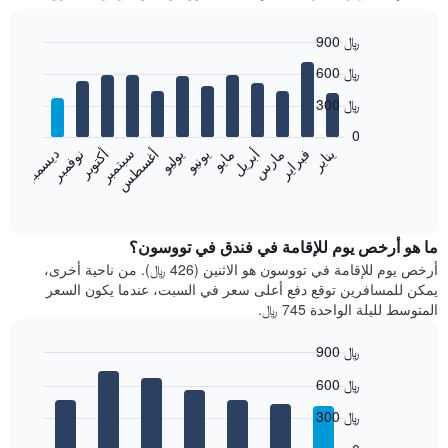
900 ﷼
Bar
Chart
600 ﷼
graphic.
chart
with
300 ﷼
12
bars.
0
فبراير
مايو
أغسطس
نوفمبر
يناير
أبريل
يوليو
أكتوبر
مارس
يونيو
سبتمبر
ديسمبر
يعرض
المخطط
End
of
التالي
interactive
متوسط
chart
سعر
ما هو أرخص يوم للإقامة في فندق في تووسون؟
غرفة
أرخص يوم للإقامة في تووسون هو الاثنين (426 ﷼). من ناحية أخرى،
كل
يمكن للمسافرين توقع دفع أعلى سعر في السبت، عندما يكون السعر
شهر
المتوسط لليلة الواحدة 745 ﷼.
يتضمن
المخطط
900 ﷼
1
Bar
محور
Chart
600 ﷼
graphic.
chart
X
with
الذي
300 ﷼
7
يعرض
bars.