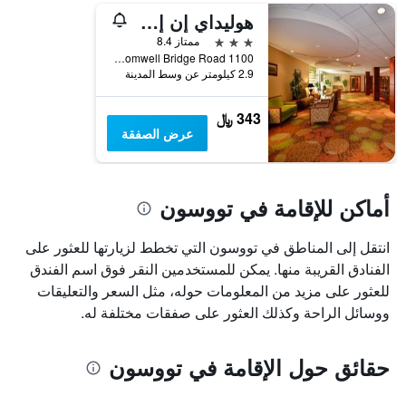
هوليداي إن إكسبرس تاوسون - بالتيمور نورث باي آيتش جي
3 نجوم
ممتاز 8.4
1100 Cromwell Bridge Road, تووسون, MD, الولايات المتحدة الأميريكية
2.9 كيلومتر عن وسط المدينة
343 ﷼
عرض الصفقة
أماكن للإقامة في تووسون
انتقل إلى المناطق في تووسون التي تخطط لزيارتها للعثور على
الفنادق القريبة منها. يمكن للمستخدمين النقر فوق اسم الفندق
للعثور على مزيد من المعلومات حوله، مثل السعر والتعليقات
ووسائل الراحة وكذلك العثور على صفقات مختلفة له.
حقائق حول الإقامة في تووسون