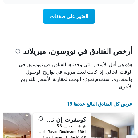
سعر
chart
محور
غرفة
Y
عند
العثور على صفقات
الذي
اقتراب
يعرض
تاريخ
متوسط
الإقامة
سعر
يتضمن
غرفة
المخطط
1
أرخص الفنادق في تووسون، ميريلاند
محور
X
هذه هي أقل الأسعار التي وجدناها للفنادق في تووسون في
الذي
يعرض
الوقت الحالي. إذا كانت لديك مرونة في تواريخ الوصول
عدد
والمغادرة، استخدم نموذج البحث لمقارنة الأسعار للتواريخ
الأيام
الأخرى.
قبل
الإقامة
يتضمن
عرض كل الفنادق البالغ عددها 19
المخطط
التالي
كومفرت إن تاوسون - بالتيمور نورث
1
محور
2 نجمتين
لا بأس 5.6
Y
8801 Loch Raven Boulevard, تووسون, MD, الولايات المتحدة الأميريكية
الذي
3.6 كيلومتر عن وسط المدينة