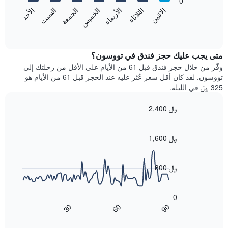
0
الشهور.
الاثنين
الثلاثاء
الأربعاء
الخميس
الجمعة
السبت
الأحد
يتضمن
يعرض
المخطط
المخطط
End
التالي
of
التالي
interactive
1
متوسط
chart
محور
سعر
متى يجب عليك حجز فندق في تووسون؟
Y
غرفة
وفّر من خلال حجز فندق قبل 61 من الأيام على الأقل من رحلتك إلى
الذي
كل
تووسون. لقد كان أقل سعر عُثر عليه عند الحجز قبل 61 من الأيام هو
يعرض
يوم
325 ﷼ في الليلة.
متوسط
في
سعر
الأسبوع
2,400 ﷼
غرفة
يتضمن
Line
المخطط
Chart
graphic.
chart
1
with
1,600 ﷼
محور
90
X
data
الذي
points.
800 ﷼
يعرض
أيام
يعرض
الأسبوع.
المخطط
0
يتضمن
التالي
60
90
30
المخطط
كيفية
End
of
التالي
تغير
interactive
1