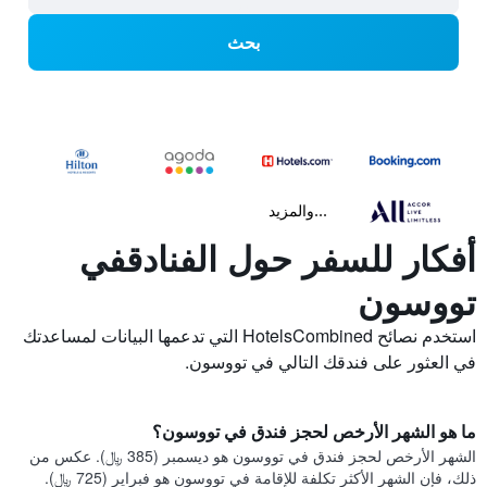
بحث
...والمزيد
أفكار للسفر حول الفنادقفي
تووسون
استخدم نصائح HotelsCombined التي تدعمها البيانات لمساعدتك
في العثور على فندقك التالي في تووسون.
ما هو الشهر الأرخص لحجز فندق في تووسون؟
الشهر الأرخص لحجز فندق في تووسون هو ديسمبر (385 ﷼). عكس من
ذلك، فإن الشهر الأكثر تكلفة للإقامة في تووسون هو فبراير (725 ﷼).