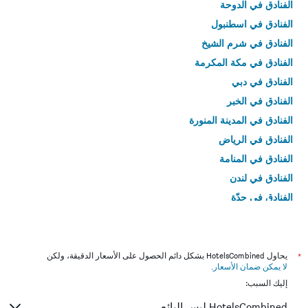
الذي
الفنادق في الدوحة
يعرض
الفنادق في اسطنبول
متوسط
سعر
الفنادق في شرم الشيخ
غرفة
الفنادق في مكة المكرمة
في
عطلة
الفنادق في دبي
نهاية
الفنادق في الخبر
هذا
الأسبوع
الفنادق في المدينة المنورة
خلال
الفنادق في الرياض
آخر
الفنادق في المنامة
3
أيام
الفنادق في لندن
الفنادق في جدّة
الفنادق في القاهرة
*
يحاول HotelsCombined بشكل دائم الحصول على الأسعار الدقيقة، ولكن
لا يمكن ضمان الأسعار
.
إليك السبب:
HotelsCombined ليس البائع