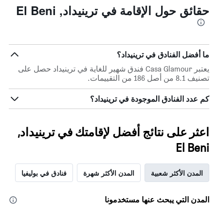
خلال
حقائق حول الإقامة في ترينيداد, El Beni
آخر
3
أيام
مع
التصنيف
ما أفضل الفنادق في ترينيداد؟
حسب
يعتبر Casa Glamour فندق شهير للغاية في ترينيداد حصل على
النجوم
تصنيف 8.1 من أصل 186 من التقييمات.
يتضمن
المخطط
كم عدد الفنادق الموجودة في ترينيداد؟
1
محور
X
الذي
اعثر على نتائج أفضل لإقامتك في ترينيداد,
يعرض
فئات
El Beni
الفنادق
بالنجوم.
المدن الأكثر شعبية
المدن الأكثر شهرة
فنادق في بوليفيا
يتضمن
المخطط
1
المدن التي يبحث عنها مستخدمونا
محور
Y