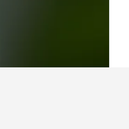
الصفحة الرئيسية
كينيا
23,349
تسافو وست ن
حقائق حول الإقامة