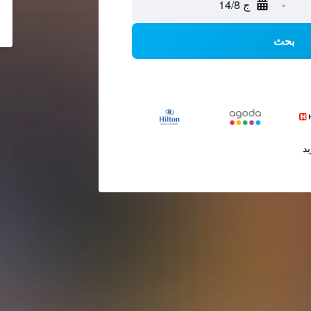
-
ج 14/8
بحث
يد