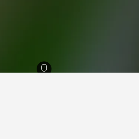
اشيونال بارك
 في تسافو وست ناشيونال بارك