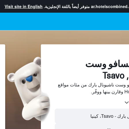
ar.hotelscombined
متوفر أيضاً باللغة الإنجليزية.
Visit site in English
 تسافو وست
T
و وست ناشيونال بارك من مئات مواقع