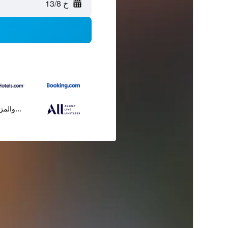
خ 13/8
...والمز