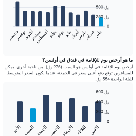
Bar
Chart
500 ﷼
graphic.
chart
with
250 ﷼
12
bars.
0
نوفمبر
فبراير
مايو
أغسطس
يناير
أبريل
يوليو
أكتوبر
مارس
يونيو
سبتمبر
ديسمبر
يعرض
المخطط
End
of
التالي
interactive
متوسط
chart
سعر
ما هو أرخص يوم للإقامة في فندق في أولسن؟
غرفة
أرخص يوم للإقامة في أولسن هو السبت (276 ﷼). من ناحية أخرى، يمكن
كل
للمسافرين توقع دفع أعلى سعر في الجمعة، عندما يكون السعر المتوسط
شهر
لليلة الواحدة 554 ﷼.
يتضمن
المخطط
600 ﷼
1
Bar
محور
Chart
400 ﷼
graphic.
chart
X
with
الذي
200 ﷼
7
يعرض
bars.
0
الشهور.
الاثنين
الثلاثاء
الأربعاء
الخميس
الجمعة
السبت
الأحد
يتضمن
يعرض
المخطط
المخطط
End