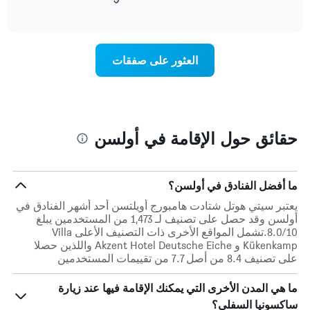
التالي
of
التالي
interactive
1
متوسط
chart
محور
سعر
Y
غرفة
العثور على صفقات
الذي
كل
يعرض
يوم
متوسط
في
سعر
الأسبوع
غرفة
يتضمن
المخطط
حقائق حول الإقامة في أولسن
1
محور
X
الذي
ما أفضل الفنادق في أولسن؟
يعرض
يعتبر سيتي هوتل شتادت هامبورج أويلتسن أحد أشهر الفنادق في
أيام
أولسن وقد حصل على تصنيف لـ 1,473 من المستخدمين يبلغ
الأسبوع.
8.0/10.تشمل المواقع الأخرى ذات التصنيف الأعلى Villa
يتضمن
Kükenkamp و Akzent Hotel Deutsche Eiche واللذين حصلا
المخطط
على تصنيف 8.4 من أصل 7.7 من تقييمات المستخدمين
التالي
1
ما هي المدن الأخرى التي يمكنك الإقامة فيها عند زيارة
محور
Y
ساكسونيا السفلى؟