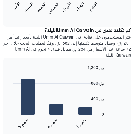
الاثنين
الثلاثاء
الأربعاء
الخميس
الجمعة
السبت
الأحد
يتضمن
يعرض
المخطط
المخطط
End
التالي
of
التالي
interactive
1
متوسط
chart
محور
سعر
كم تكلفة فندق في Umm Al Qaiwainالليلة؟
Y
غرفة
عثر المستخدمون على فنادق في Umm Al Qaiwain الليلة بأسعار تبدأ من
الذي
كل
201 ﷼، ويصل متوسط تكلفتها إلى 582 ﷼، وفقًا لعمليات البحث خلال آخر
يعرض
يوم
72 ساعة. تبدأ الأسعار من 284 ﷼ مقابل فندق 4 نجوم في Umm Al
متوسط
في
Qaiwain الليلة.
سعر
الأسبوع
غرفة
يتضمن
1,200 ﷼
المخطط
Bar
1
Chart
graphic.
chart
محور
800 ﷼
with
X
3
الذي
bars.
يعرض
400 ﷼
أيام
يعرض
الأسبوع.
المخطط
0
يتضمن
التالي
ن
م
ن
م
ن
م
المخطط
متوسط
4
ج
و
3
ج
و
5
ج
و
التالي
End
سعر
1
of
الغرفة