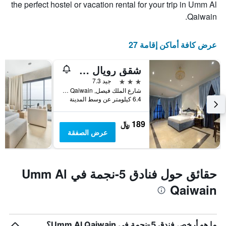
the perfect hostel or vacation rental for your trip in Umm Al
Qaiwain.
عرض كافة أماكن إقامة 27
شقق رويال ريزيدنس الفندقية
3 نجوم
جيد 7.3
شارع الملك فيصل, Umm Al Qaiwain, الامارات العربية المتحدة
6.4 كيلومتر عن وسط المدينة
189 ﷼
عرض الصفقة
حقائق حول فنادق 5-نجمة في Umm Al
Qaiwain
ما هو أرخص فندق 5-نجمة في Umm Al Qaiwain؟