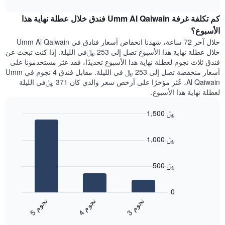
interactive
محور
هذه
chart
Y
كم تكلفة غرفة Umm Al Qaiwain فندق خلال عطلة نهاية هذا
الليلة
الذي
الذي
الأسبوع؟
يعرض
عُثر
خلال آخر 72 ساعة، شهدنا انخفاض أسعار فنادق في Umm Al Qaiwain
متوسط
عليه
خلال عطلة نهاية هذا الأسبوع تصل إلى 253 ﷼في الليلة. إذا كنت تبحث عن
سعر
خلال
فندق ثلاث نجوم لعطلة نهاية هذا الأسبوع تحديدًا، فقد عثر مستخدمونا على
غرفة
آخر
أسعار منخفضة تصل إلى 253 ﷼ في الليلة. مقابل فندق 4 نجوم في Umm
3
Al Qaiwain، عُثر مؤخرًا على أرخص سعر والذي كان 371 ﷼في الليلة
أيام
لعطلة نهاية هذا الأسبوع.
مع
التصنيف
1,500 ﷼
حسب
النجوم
Bar
Chart
graphic.
يتضمن
chart
1,000 ﷼
with
المخطط
3
1
bars.
محور
500 ﷼
X
يعرض
التي
المخطط
تعرض
0
التالي
فئات
ن
م
ن
م
ن
م
متوسط
الفنادق
4
ج
و
3
ج
و
5
ج
و
End
سعر
بالنجوم.
of
الغرفة