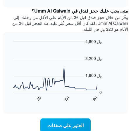
interactive
يتضمن
خلال
chart
المخطط
متى يجب عليك حجز فندق في Umm Al Qaiwain؟
عطلة
1
نهاية
وفّر من خلال حجز فندق قبل 36 من الأيام على الأقل من رحلتك إلى
محور
هذا
Umm Al Qaiwain. لقد كان أقل سعر عُثر عليه عند الحجز قبل 36 من
Y
الأسبوع
الأيام هو 223 ﷼ في الليلة.
الذي
الذي
يعرض
عُثر
متوسط
4,800 ﷼
عليه
سعر
Line
Chart
خلال
الغرفة
graphic.
chart
آخر
هذه
with
3,200 ﷼
3
90
الليلة
أيام
data
الذي
points.
مع
عُثر
1,600 ﷼
التصنيف
عليه
حسب
يعرض
خلال
النجوم
المخطط
آخر
0
التالي
يتضمن
3
60
90
30
كيفية
المخطط
End
أيام
of
1
تغير
interactive
سعر
محور
chart
X
غرفة
عند
الذي
العثور على صفقات
يعرض
اقتراب