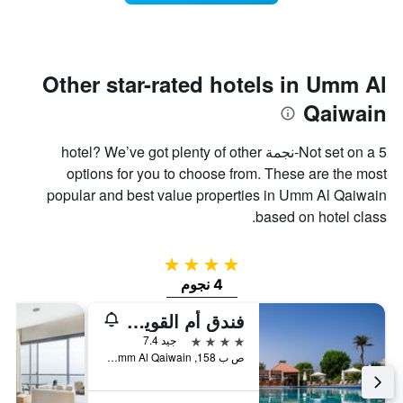
تاريخ
فئات
الإقامة
الفنادق
يتضمن
بالنجوم.
يتضمن
المخطط
1
المخطط
Other star-rated hotels in Umm Al
1
محور
Qaiwain
X
محور
Y
الذي
الذي
يعرض
Not set on a 5-نجمة hotel? We’ve got plenty of other
عدد
يعرض
options for you to choose from. These are the most
الأيام
متوسط
popular and best value properties in Umm Al Qaiwain
قبل
سعر
غرفة
الإقامة
based on hotel class.
في
يتضمن
عطلة
المخطط
نهاية
التالي
4 نجوم
1
هذا
4 نجوم
محور
الأسبوع
Y
خلال
فندق أم القوين بيتش
آخر
الذي
4 نجوم
جيد 7.4
3
يعرض
ص ب 158, Umm Al Qaiwain, الامارات العربية المتحدة
أيام
متوسط
سعر
غرفة