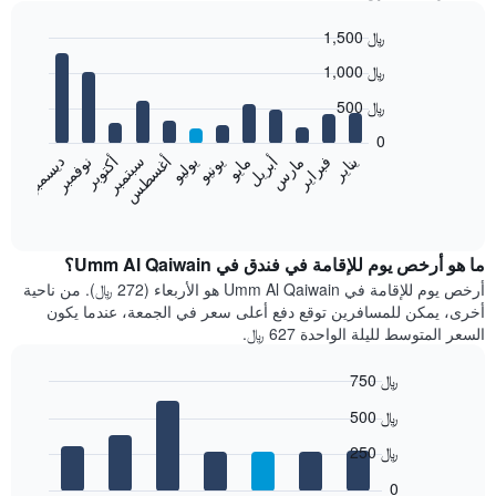
1,500 ﷼
Bar
Chart
1,000 ﷼
graphic.
chart
with
500 ﷼
12
bars.
0
فبراير
مايو
أغسطس
نوفمبر
يناير
أبريل
يوليو
أكتوبر
مارس
يونيو
سبتمبر
ديسمبر
يعرض
المخطط
End
of
التالي
interactive
متوسط
chart
سعر
ما هو أرخص يوم للإقامة في فندق في Umm Al Qaiwain؟
غرفة
أرخص يوم للإقامة في Umm Al Qaiwain هو الأربعاء (272 ﷼). من ناحية
كل
أخرى، يمكن للمسافرين توقع دفع أعلى سعر في الجمعة، عندما يكون
شهر
السعر المتوسط لليلة الواحدة 627 ﷼.
يتضمن
المخطط
750 ﷼
1
Bar
محور
Chart
500 ﷼
graphic.
chart
X
with
الذي
250 ﷼
7
يعرض
bars.
0
الشهور.