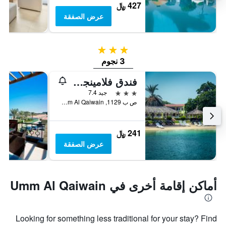
427 ﷼
عرض الصفقة
3 نجوم
3 نجوم
فندق فلامينجو بيتش
3 نجوم
جيد 7.4
ص ب 1129, Umm Al Qaiwain, الامارات العربية المتحدة
241 ﷼
عرض الصفقة
أماكن إقامة أخرى في Umm Al Qaiwain
Looking for something less traditional for your stay? Find