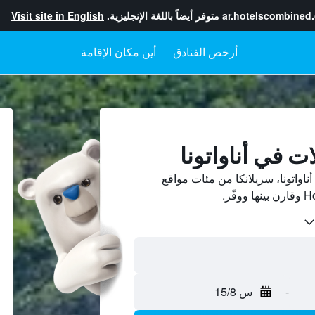
ar.hotelscombined
متوفر أيضاً باللغة الإنجليزية.
Visit site in English
أرخص الفنادق
أين مكان الإقامة
ت في أناواتونا
اواتونا، سريلانكا من مئات مواقع
-
س 15/8