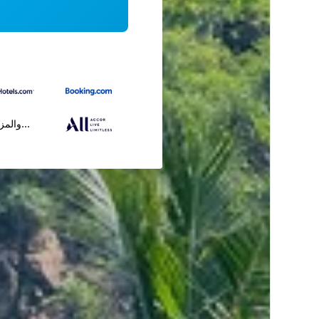
...والمز