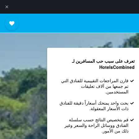
تعرف على سبب حب المسافرين لـ
HotelsCombined
قارن المراجعات التقييمية للفنادق التي
تم جمعها من آلاف تعليقات
المستخدمين.
بحث واحد يمنحك أسعاراً دقيقة للفنادق
ذات الأسعار المعقولة.
قم بتخصيص النتائج حسب سلسلة
الفنادق ووسائل الراحة والسعر وغير
ذلك من الأمور.