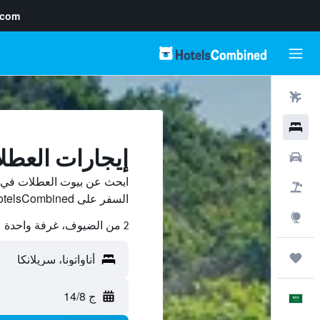
.com
رحلات طيران
فنادق
إيجارات العطلا
سيارات
ابحث عن بيوت العطلات في أن
حزم العروض
السفر على HotelsCombined وقارن بينها ووفّر.
استكشاف
2 من الضيوف، غرفة واحدة
رحلات
ج 14/8
العَرَبِيَّة