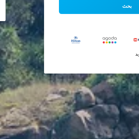
بحث
يد