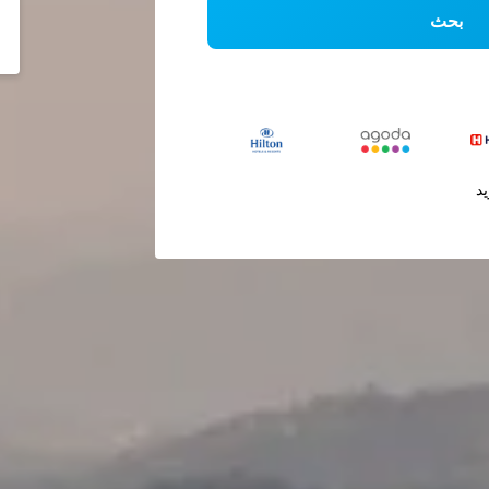
بحث
يد