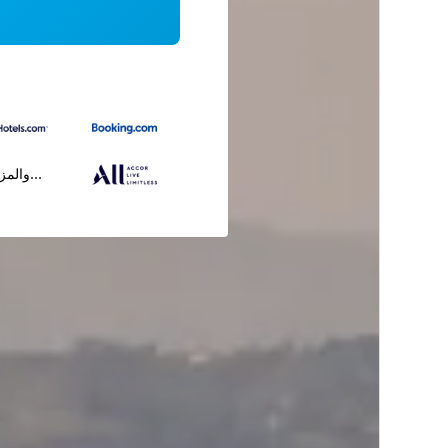
...والمز