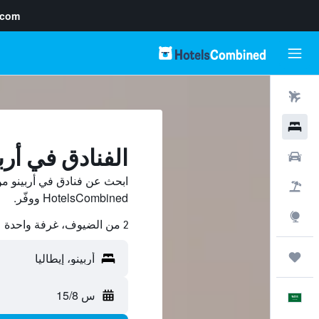
.com
رحلات طيران
فنادق
الفنادق في أرب
سيارات
ابحث عن فنادق في أربينو من
حزم العروض
HotelsCombined ووفّر.
استكشاف
2 من الضيوف، غرفة واحدة
رحلات
س 15/8
العَرَبِيَّة