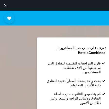
تعرف على سبب حب المسافرين لـ
HotelsCombined
قارن المراجعات التقييمية للفنادق التي
تم جمعها من آلاف تعليقات
المستخدمين.
بحث واحد يمنحك أسعاراً دقيقة للفنادق
ذات الأسعار المعقولة.
قم بتخصيص النتائج حسب سلسلة
الفنادق ووسائل الراحة والسعر وغير
ذلك من الأمور.