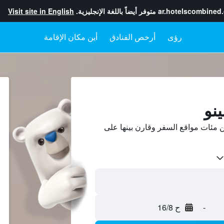
ar.hotelscombined
متوفر أيضاً باللغة الإنجليزية.
Visit site in English
رؤى
أرخص الفنادق
أين مكان الإقامة
ينو
 مئات مواقع السفر وقارن بينها على
-
ح 16/8