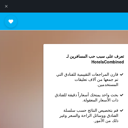
تعرف على سبب حب المسافرين لـ
HotelsCombined
قارن المراجعات التقييمية للفنادق التي
تم جمعها من آلاف تعليقات
المستخدمين.
بحث واحد يمنحك أسعاراً دقيقة للفنادق
ذات الأسعار المعقولة.
قم بتخصيص النتائج حسب سلسلة
الفنادق ووسائل الراحة والسعر وغير
ذلك من الأمور.