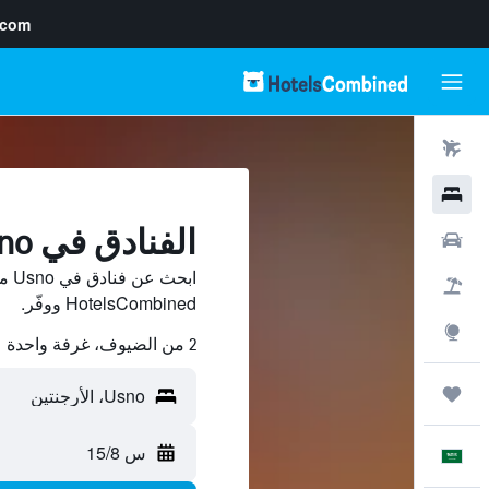
.com
رحلات طيران
فنادق
الفنادق في Usno
سيارات
ابح
حزم العروض
HotelsCombined ووفّر.
استكشاف
2 من الضيوف، غرفة واحدة
رحلات
س 15/8
العَرَبِيَّة