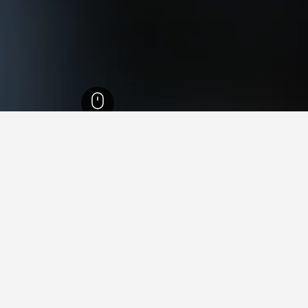
 Usno