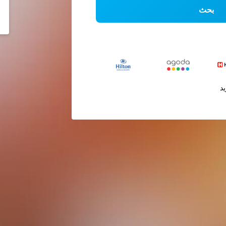
بحث
يد