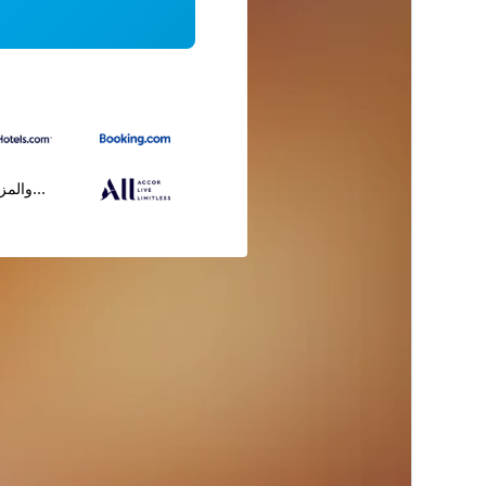
...والمز