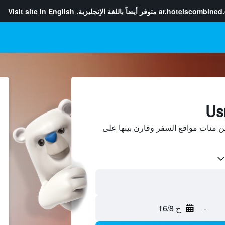
ar.hotelscombined
متوفر أيضاً باللغة الإنجليزية.
Visit site in English
ث عن فنادق في Usno من مئات مواقع السفر وقارن بينها على
-
ح 16/8