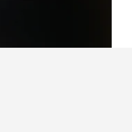
الصفحة الرئيسية
الأرجنتين
66,249
Usno
3
حقائق حول الإقامة في
ما أفضل الفنادق في Usno؟
يعتبر Tierra Yacampis264 أحد أشهر الفنادق في Usno وقد حصل على تصنيف لـ 71 من المستخدمين يبلغ 8.8/10.