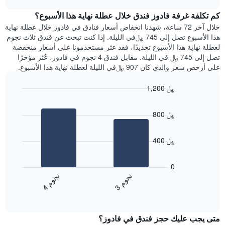
1
هذه
chart
محور
كم تكلفة غرفة فادوز فندق خلال عطلة نهاية هذا الأسبوع؟
الليلة
Y
الذي
خلال آخر 72 ساعة، شهدنا انخفاض أسعار فنادق في فادوز خلال عطلة نهاية
الذي
عُثر
هذا الأسبوع تصل إلى 745 ﷼في الليلة. إذا كنت تبحث عن فندق ثلاث نجوم
يعرض
عليه
لعطلة نهاية هذا الأسبوع تحديدًا، فقد عثر مستخدمونا على أسعار منخفضة
متوسط
خلال
تصل إلى 745 ﷼ في الليلة. مقابل فندق 4 نجوم في فادوز، عُثر مؤخرًا
سعر
آخر
على أرخص سعر والذي كان 907 ﷼في الليلة لعطلة نهاية هذا الأسبوع.
غرفة
3
أيام
1,200 ﷼
مع
Bar
Chart
التصنيف
graphic.
chart
حسب
800 ﷼
with
النجوم
2
يتضمن
bars.
المخطط
400 ﷼
1
يعرض
محور
المخطط
0
X
التالي
ن
م
ن
م
التي
متوسط
3
ج
و
4
ج
و
تعرض
End
سعر
of
فئات
الغرفة
interactive
الفنادق
خلال
chart
بالنجوم.
متى يجب عليك حجز فندق في فادوز؟
عطلة