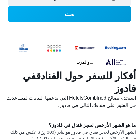
بحث
...والمزيد
أفكار للسفر حول الفنادقفي
فادوز
استخدم نصائح HotelsCombined التي تدعمها البيانات لمساعدتك
في العثور على فندقك التالي في فادوز.
ما هو الشهر الأرخص لحجز فندق في فادوز؟
الشهر الأرخص لحجز فندق في فادوز هو يناير (600 ﷼). عكس من ذلك،
فإن الشهر الأكثر تكلفة للإقامة في فادوز هو مايو (1,501 ﷼).