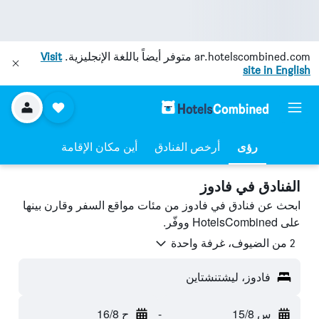
ar.hotelscombined.com
متوفر أيضاً باللغة الإنجليزية.
Visit
site in English
رؤى
أرخص الفنادق
أين مكان الإقامة
الفنادق في فادوز
ابحث عن فنادق في فادوز من مئات مواقع السفر وقارن بينها
على HotelsCombined ووفّر.
2 من الضيوف، غرفة واحدة
فادوز، ليشتنشتاين
س 15/8
-
ح 16/8