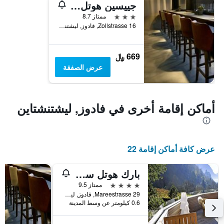
جييسين هوتل آند كوفي هاوس
3 نجوم
ممتاز 8.7
Zollstrasse 16, فادوز, ليشتنشتاين
669 ﷼
عرض الصفقة
أماكن إقامة أخرى في فادوز, ليشتنشتاين
عرض كافة أماكن إقامة 22
بارك هوتل سونينهوف
4 نجوم
ممتاز 9.5
Mareestrasse 29, فادوز, ليشتنشتاين
0.6 كيلومتر عن وسط المدينة