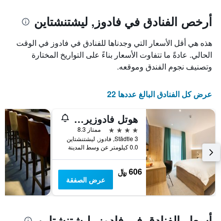
يتضمن
المخطط
1
المخطط
أرخص الفنادق في فادوز, ليشتنشتاين
1
محور
X
محور
هذه هي أقل الأسعار التي وجدناها للفنادق في فادوز في الوقت
Y
الذي
الذي
يعرض
الحالي. عادةً ما تتفاوت الأسعار بناءً على التواريخ المختارة
عدد
يعرض
وتصنيف نجوم الفندق وموقعه.
الأيام
متوسط
قبل
سعر
غرفة
الإقامة
عرض كل الفنادق البالغ عددها 22
في
يتضمن
عطلة
المخطط
هوتل فادوزيرهوف باي بي سمارت
نهاية
التالي
1
هذا
4 نجوم
ممتاز 8.3
محور
الأسبوع
3 Städtle, فادوز, ليشتنشتاين
Y
خلال
0.0 كيلومتر عن وسط المدينة
آخر
الذي
3
يعرض
606 ﷼
أيام
متوسط
عرض الصفقة
سعر
غرفة
أسعار الفنادق في فادوز, ليشتنشتاين