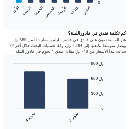
0
الشهور.
الاثنين
الخميس
الأحد
الأربعاء
السبت
الثلاثاء
الجمعة
يتضمن
يعرض
المخطط
المخطط
End
التالي
of
التالي
interactive
1
متوسط
chart
محور
سعر
كم تكلفة فندق في فادوزالليلة؟
Y
غرفة
عثر المستخدمون على فنادق في فادوز الليلة بأسعار تبدأ من 689 ﷼،
الذي
كل
ويصل متوسط تكلفتها إلى 1,284 ﷼، وفقًا لعمليات البحث خلال آخر 72
يعرض
يوم
ساعة. تبدأ الأسعار من 748 ﷼ مقابل فندق 4 نجوم في فادوز الليلة.
متوسط
في
سعر
الأسبوع
900 ﷼
غرفة
يتضمن
Bar
المخطط
Chart
graphic.
chart
1
600 ﷼
with
محور
2
X
bars.
الذي
300 ﷼
يعرض
يعرض
أيام
المخطط
0
الأسبوع.
التالي
ن
م
ن
م
يتضمن
متوسط
3
ج
و
4
ج
و
المخطط
End
سعر
of
التالي
الغرفة
interactive