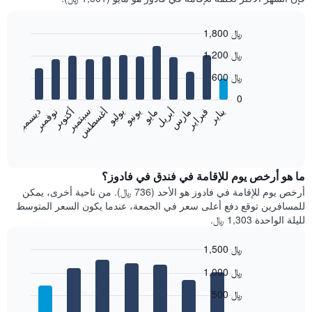
1,800 ﷼
Bar
Chart
1,200 ﷼
graphic.
chart
with
600 ﷼
12
bars.
0
فبراير
مايو
أغسطس
نوفمبر
يناير
أبريل
يوليو
أكتوبر
مارس
يونيو
سبتمبر
ديسمبر
يعرض
المخطط
End
of
التالي
interactive
متوسط
chart
سعر
ما هو أرخص يوم للإقامة في فندق في فادوز؟
غرفة
أرخص يوم للإقامة في فادوز هو الأحد (736 ﷼). من ناحية أخرى، يمكن
كل
للمسافرين توقع دفع أعلى سعر في الجمعة، عندما يكون السعر المتوسط
شهر
لليلة الواحدة 1,303 ﷼.
يتضمن
المخطط
1,500 ﷼
1
Bar
محور
Chart
1,000 ﷼
graphic.
chart
X
with
الذي
500 ﷼
7
يعرض
bars.