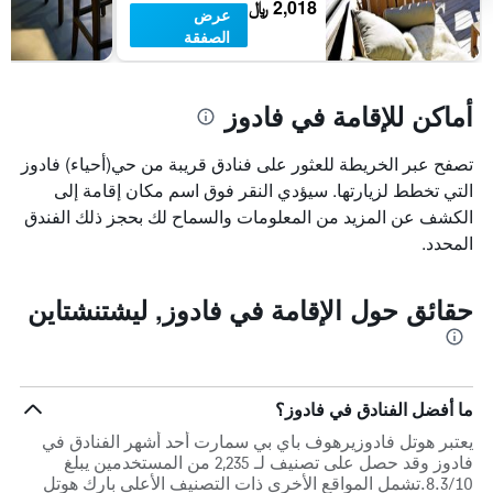
2,018 ﷼
عرض
الصفقة
أماكن للإقامة في فادوز
تصفح عبر الخريطة للعثور على فنادق قريبة من حي(أحياء) فادوز
التي تخطط لزيارتها. سيؤدي النقر فوق اسم مكان إقامة إلى
الكشف عن المزيد من المعلومات والسماح لك بحجز ذلك الفندق
المحدد.
حقائق حول الإقامة في فادوز, ليشتنشتاين
ما أفضل الفنادق في فادوز؟
يعتبر هوتل فادوزيرهوف باي بي سمارت أحد أشهر الفنادق في
فادوز وقد حصل على تصنيف لـ 2,235 من المستخدمين يبلغ
8.3/10.تشمل المواقع الأخرى ذات التصنيف الأعلى بارك هوتل