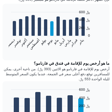
600 ﷼
Bar
Chart
400 ﷼
graphic.
chart
with
200 ﷼
12
bars.
0
فبراير
مايو
أغسطس
نوفمبر
يناير
أبريل
يوليو
أكتوبر
مارس
يونيو
سبتمبر
ديسمبر
يعرض
المخطط
End
of
التالي
interactive
متوسط
chart
سعر
ما هو أرخص يوم للإقامة في فندق في فارنامو؟
غرفة
أرخص يوم للإقامة في فارنامو هو الاثنين (393 ﷼). من ناحية أخرى، يمكن
كل
للمسافرين توقع دفع أعلى سعر في الجمعة، عندما يكون السعر المتوسط
شهر
لليلة الواحدة 553 ﷼.
يتضمن
المخطط
600 ﷼
1
Bar
محور
Chart
400 ﷼
graphic.
chart
X
with
الذي
200 ﷼
7
يعرض
bars.