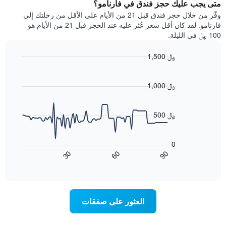
يتضمن
متى يجب عليك حجز فندق في فارنامو؟
عطلة
المخطط
نهاية
وفّر من خلال حجز فندق قبل 21 من الأيام على الأقل من رحلتك إلى
1
هذا
فارنامو. لقد كان أقل سعر عُثر عليه عند الحجز قبل 21 من الأيام هو
محور
الأسبوع
100 ﷼ في الليلة.
Y
الذي
الذي
عُثر
1,500 ﷼
يعرض
عليه
متوسط
Line
Chart
خلال
graphic.
chart
سعر
آخر
with
1,000 ﷼
الغرفة
3
90
هذه
أيام
data
الليلة
points.
مع
500 ﷼
الذي
التصنيف
عُثر
حسب
يعرض
عليه
النجوم
المخطط
0
خلال
التالي
يتضمن
60
90
30
آخر
كيفية
المخطط
End
3
of
1
تغير
interactive
أيام
سعر
محور
chart
X
غرفة
عند
الذي
العثور على صفقات
يعرض
اقتراب
تاريخ
فئات
الإقامة
الفنادق