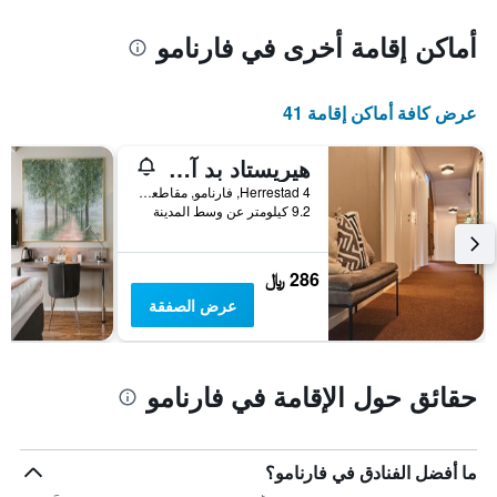
أماكن إقامة أخرى في فارنامو
عرض كافة أماكن إقامة 41
هيريستاد بد آند جويست روم
4 Herrestad, فارنامو, مقاطعة جونكوبينغ, السويد
9.2 كيلومتر عن وسط المدينة
286 ﷼
عرض الصفقة
حقائق حول الإقامة في فارنامو
ما أفضل الفنادق في فارنامو؟