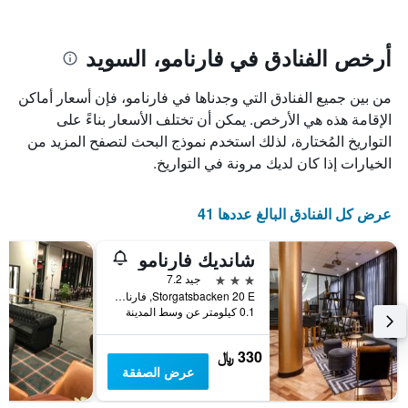
يتضمن
بالنجوم.
يتضمن
المخطط
1
المخطط
أرخص الفنادق في فارنامو، السويد
1
محور
X
محور
من بين جميع الفنادق التي وجدناها في فارنامو، فإن أسعار أماكن
Y
الذي
الذي
يعرض
الإقامة هذه هي الأرخص. يمكن أن تختلف الأسعار بناءً على
عدد
يعرض
التواريخ المُختارة، لذلك استخدم نموذج البحث لتصفح المزيد من
الأيام
متوسط
الخيارات إذا كان لديك مرونة في التواريخ.
قبل
سعر
غرفة
الإقامة
في
يتضمن
عرض كل الفنادق البالغ عددها 41
عطلة
المخطط
نهاية
التالي
شانديك فارنامو
1
هذا
محور
الأسبوع
3 نجوم
جيد 7.2
Y
خلال
Storgatsbacken 20 E, فارنامو, مقاطعة جونكوبينغ, السويد
آخر
الذي
0.1 كيلومتر عن وسط المدينة
3
يعرض
أيام
متوسط
330 ﷼
سعر
عرض الصفقة
غرفة