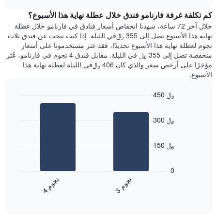
1
هذه
chart
محور
كم تكلفة غرفة فارنامو فندق خلال عطلة نهاية هذا الأسبوع؟
الليلة
Y
الذي
خلال آخر 72 ساعة، شهدنا انخفاض أسعار فنادق في فارنامو خلال عطلة
الذي
عُثر
نهاية هذا الأسبوع تصل إلى 355 ﷼في الليلة. إذا كنت تبحث عن فندق ثلاث
يعرض
عليه
نجوم لعطلة نهاية هذا الأسبوع تحديدًا، فقد عثر مستخدمونا على أسعار
متوسط
خلال
منخفضة تصل إلى 355 ﷼ في الليلة. مقابل فندق 4 نجوم في فارنامو، عُثر
سعر
آخر
مؤخرًا على أرخص سعر والذي كان 406 ﷼في الليلة لعطلة نهاية هذا
غرفة
3
الأسبوع.
أيام
مع
450 ﷼
التصنيف
Bar
حسب
Chart
graphic.
chart
النجوم
300 ﷼
with
يتضمن
2
المخطط
bars.
1
150 ﷼
محور
يعرض
X
المخطط
0
التي
التالي
ن
م
ن
م
تعرض
متوسط
3
ج
و
4
ج
و
فئات
End
سعر
of
الفنادق
الغرفة
interactive
بالنجوم.
خلال
chart