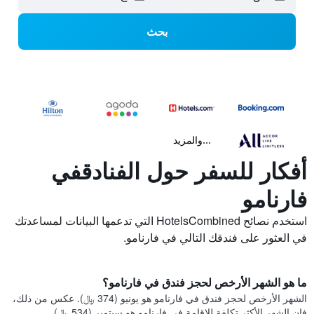
بحث
...والمزيد
أفكار للسفر حول الفنادقفي
فارنامو
استخدم نصائح HotelsCombined التي تدعمها البيانات لمساعدتك
في العثور على فندقك التالي في فارنامو.
ما هو الشهر الأرخص لحجز فندق في فارنامو؟
الشهر الأرخص لحجز فندق في فارنامو هو يونيو (374 ﷼). عكس من ذلك،
فإن الشهر الأكثر تكلفة للإقامة في فارنامو هو سبتمبر (534 ﷼).