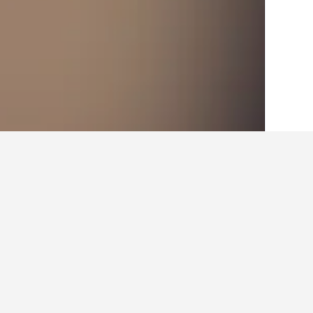
الصفحة الرئيسية
إيطاليا
522,395
إقليم مو
أماكن إقامة أخرى ف
عرض كافة أماكن إقامة 18