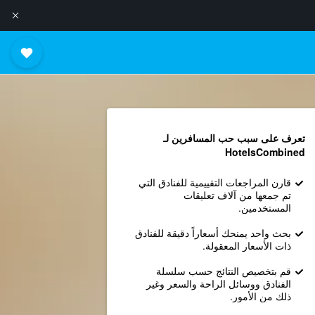
تعرف على سبب حب المسافرين لـ
HotelsCombined
قارن المراجعات التقييمية للفنادق التي
تم جمعها من آلاف تعليقات
المستخدمين.
بحث واحد يمنحك أسعاراً دقيقة للفنادق
ذات الأسعار المعقولة.
قم بتخصيص النتائج حسب سلسلة
الفنادق ووسائل الراحة والسعر وغير
ذلك من الأمور.