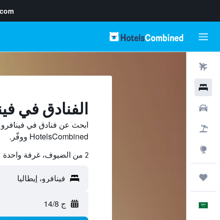
.com
رحلات طيران
فنادق
الفنادق في فين
سيارات
ابحث عن فنادق في فينافرو 
حزم العروض
HotelsCombined ووفّر.
استكشاف
2 من الضيوف، غرفة واحدة
رحلات
ج 14/8
العَرَبِيَّة