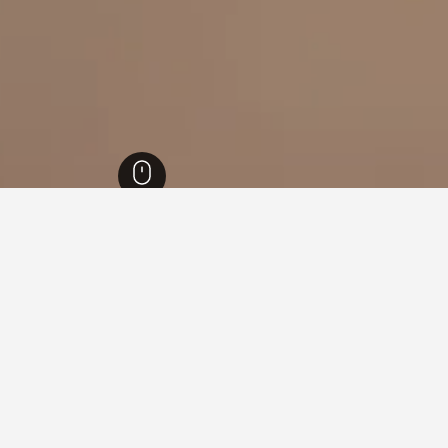
ليزي
1,549
فينافرو
18
ي فينافرو