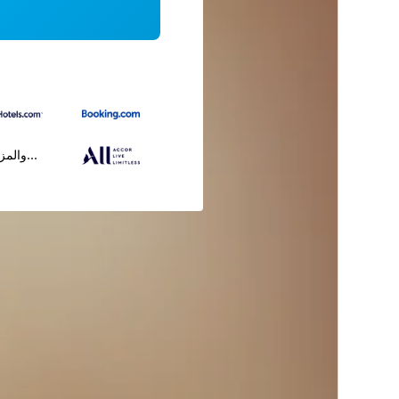
...والمز