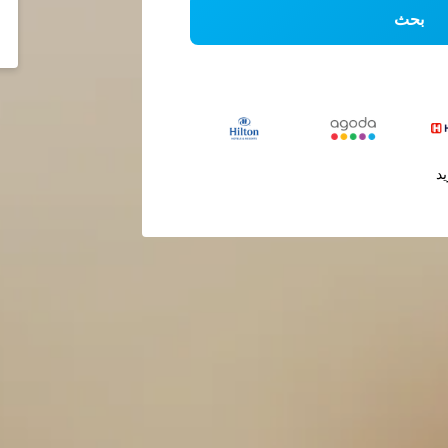
بحث
يد