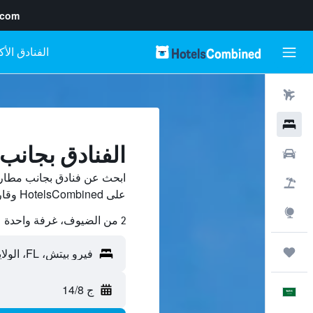
.com
رحلات طيران
فنادق
الفنادق بجانب مطار ch
سيارات
حزم العروض
على HotelsCombined وقارن بينها ووفّر.
استكشاف
2 من الضيوف، غرفة واحدة
رحلات
ج 14/8
العَرَبِيَّة