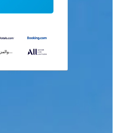
...والمز