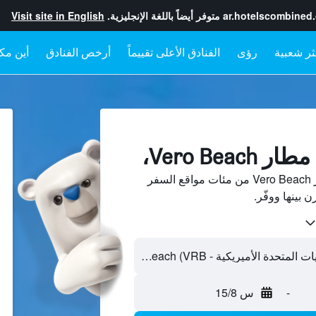
ar.hotelscombined
متوفر أيضاً باللغة الإنجليزية.
Visit site in English
رؤى
الفنادق الأعلى تقييماً
أرخص الفنادق
أين مكا
Vero Bea،
ابحث عن فنادق بجانب مطار Vero Beach من مئات مواقع السفر
-
س 15/8