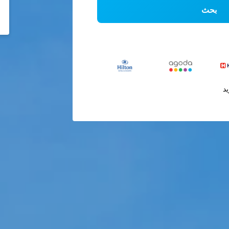
بحث
يد