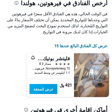
أيام
أرخص الفنادق في فيرهوتين، هولندا
مع
التصنيف
في الوقت الحالي، هذه هي الفنادق الأقل سعرًا في فيرهوتين
حسب
التي وجدناها للتواريخ المحددة. يمكن أن تختلف الأسعار بناءً على
النجوم
يتضمن
التواريخ المُختارة، لذلك استخدم نموذج البحث لتصفح المزيد من
المخطط
الخيارات إذا كان لديك مرونة في التواريخ.
1
محور
X
عرض كل الفنادق البالغ عددها 15
التي
تعرض
فليتشر بوتيك هوتل دي ماليخان
فئات
الفنادق
4 نجوم
ممتاز 8.3
بالنجوم.
Nunspeterweg 70, فيرهوتين, مقاطعة خيلدرلند, هولندا
يتضمن
1.1 كيلومتر عن وسط المدينة
المخطط
1
421 ﷼
محور
عرض الصفقة
Y
الذي
يعرض
متوسط
أماكن إقامة أخرى في فيرهوتين
سعر