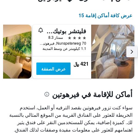
الغرفة
هذه
عرض كافة أماكن إقامة 15
الليلة
الذي
عُثر
فليتشر بوتيك هوتل دي ماليخان
عليه
4 نجوم
ممتاز 8.3
خلال
Nunspeterweg 70, فيرهوتين, مقاطعة خيلدرلند, هولندا
آخر
1.1 كيلومتر عن وسط المدينة
3
أيام
421 ﷼
عرض الصفقة
أماكن للإقامة في فيرهوتين
سواء كنت تزور فيرهوتين بقصد الترفيه أو العمل، استخدم
الخريطة للعثور على الفنادق القريبة من الموقع المثالي بالنسبة
لك. كميزة إضافية، يمكن للمستخدمين النقر على فندق يثير
اهتمامهم للعثور على معلومات مفيدة وصفقات لذلك الفندق.