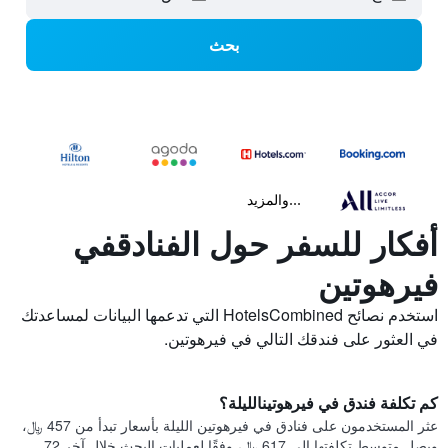
بحث
...والمزيد
أفكار للسفر حول الفنادقفي
فيرهوتين
استخدم نصائح HotelsCombined التي تدعمها البيانات لمساعدتك
في العثور على فندقك التالي في فيرهوتين.
كم تكلفة فندق في فيرهوتينالليلة؟
عثر المستخدمون على فنادق في فيرهوتين الليلة بأسعار تبدأ من 457 ﷼،
ويصل متوسط تكلفتها إلى 617 ﷼، وفقًا لعمليات البحث خلال آخر 72