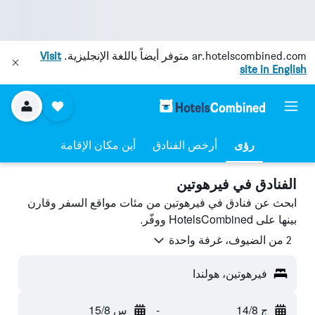
ar.hotelscombined.com
متوفر أيضاً باللغة الإنجليزية.
Visit
site in English
رؤى
أرخص الفنادق
أين مكان الإقامة
الفنادق في فيرهوتين
ابحث عن فنادق في فيرهوتين من مئات مواقع السفر وقارن
بينها على HotelsCombined ووفّر.
2 من الضيوف، غرفة واحدة
فيرهوتين، هولندا
ج 14/8
-
س 15/8