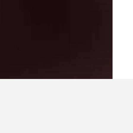
الصفحة الرئيسية
البرازيل
225,647
ولاية سا
أفكار للسفر حول الفنادقف
استخدم نصائح HotelsCombined التي تدعمها البيانات لمساعدتك في العثور على فندقك التالي في Vila Real.