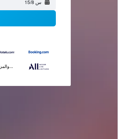
س 15/8
...والمز