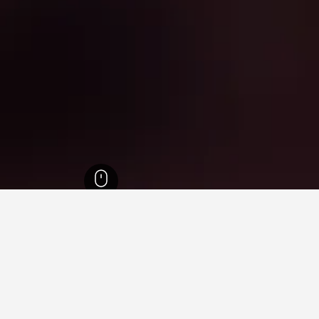
نتا كاتارينا
26,958
بالنياريو كامبوريو
2,042
Vila Real
ي Vila Real