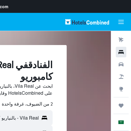
.com
رحلات طيران
فنادق
سيارات
كامبوريو
حزم العروض
ابحث عن eal
استكشاف
على HotelsCombined وقارن بينها ووفّر.
2 من الضيوف، غرفة واحدة
رحلات
العَرَبِيَّة