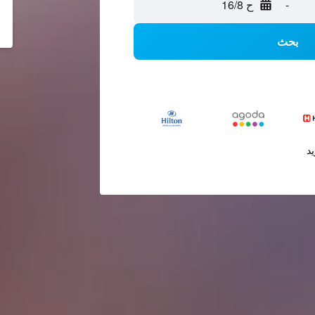
-
ح 16/8
بحث
يد