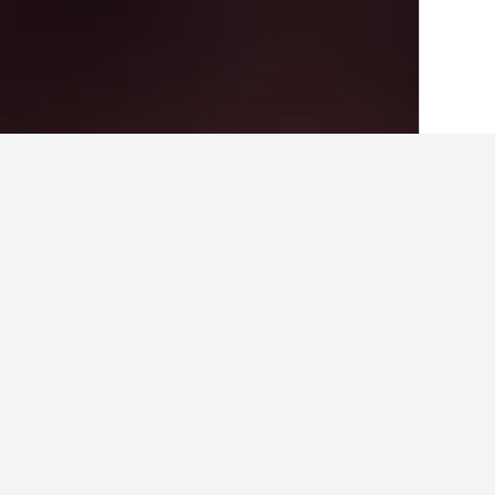
الصفحة الرئيسية
باراجواي
2,117
فيليتا
4
حقائق حول الإقامة في في
كم عدد الفنادق الموجودة في فيليتا؟
في المجمل، هناك 4 فندقا يمكنك الاختيار من بينها في فيليتا، مقارنة بـ 298 فندقا في Central.