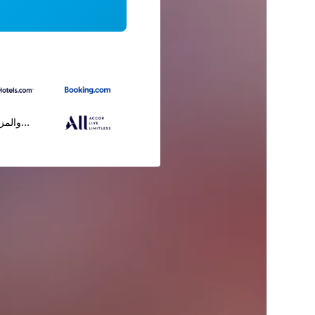
...والمز