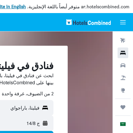
ar.hotelscombined.com
متوفر أيضاً باللغة الإنجليزية.
site in English
رحلات طيران
فنادق
فنادق في فيليت
سيارات
ابحث عن فنادق في فيليتا، ب
حزم العروض
بينها على HotelsCombined ووفّر.
استكشاف
2 من الضيوف، غرفة واحدة
رحلات
فيليتا، باراجواي
ج 14/8
العَرَبِيَّة