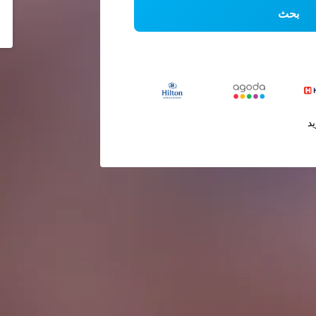
بحث
يد