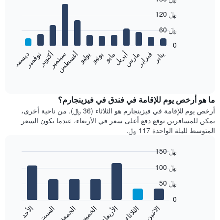
Bar
Chart
120 ﷼
graphic.
chart
with
60 ﷼
12
bars.
0
نوفمبر
فبراير
مايو
أغسطس
يناير
أبريل
يوليو
أكتوبر
مارس
يونيو
سبتمبر
ديسمبر
يعرض
المخطط
End
of
التالي
interactive
متوسط
chart
سعر
ما هو أرخص يوم للإقامة في فندق في فيزينجارم؟
غرفة
أرخص يوم للإقامة في فيزينجارم هو الثلاثاء (36 ﷼). من ناحية أخرى،
كل
يمكن للمسافرين توقع دفع أعلى سعر في الأربعاء، عندما يكون السعر
شهر
المتوسط لليلة الواحدة 117 ﷼.
يتضمن
المخطط
150 ﷼
1
Bar
محور
Chart
100 ﷼
graphic.
chart
X
with
الذي
50 ﷼
7
يعرض
bars.
0
الشهور.
الاثنين
الثلاثاء
الأربعاء
الخميس
الجمعة
السبت
الأحد
يتضمن
يعرض
المخطط