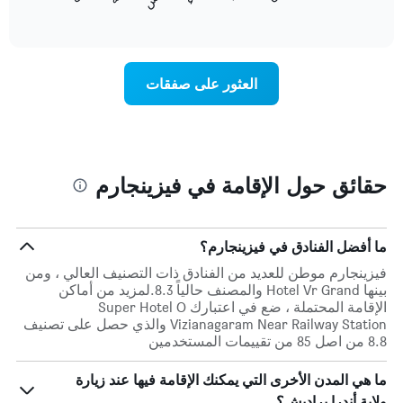
المخطط
End
التالي
of
التالي
interactive
1
متوسط
chart
محور
سعر
Y
غرفة
العثور على صفقات
الذي
كل
يعرض
يوم
متوسط
في
سعر
الأسبوع
غرفة
يتضمن
المخطط
حقائق حول الإقامة في فيزينجارم
1
محور
X
الذي
ما أفضل الفنادق في فيزينجارم؟
يعرض
فيزينجارم موطن للعديد من الفنادق ذات التصنيف العالي ، ومن
أيام
بينها Hotel Vr Grand والمصنف حالياً 8.3.لمزيد من أماكن
الأسبوع.
الإقامة المحتملة ، ضع في اعتبارك Super Hotel O
يتضمن
Vizianagaram Near Railway Station والذي حصل على تصنيف
المخطط
8.8 من اصل 85 من تقييمات المستخدمين
التالي
1
ما هي المدن الأخرى التي يمكنك الإقامة فيها عند زيارة
محور
Y
ولاية أندرا براديش؟