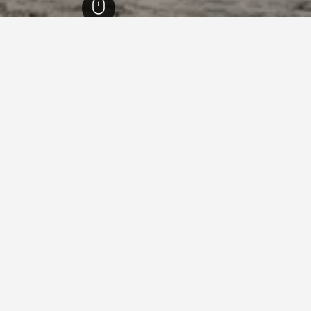
ي
2,004
Iveragh Peninsula
1,207
وترفيل (ايرلندا)
75
وترفيل (ايرلندا)
53
ي وترفيل (ايرلندا)
ندايك هاوس
ممتاز 8.9
 وترفيل (ايرلندا), أيرلندا
واي فاي مجاني
موقف السيارات