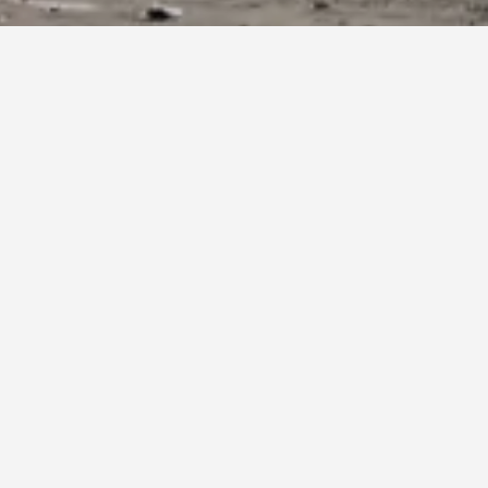
Currane Lodge
4 نجوم
ممتاز 9.3
Tarmonswaterville, وترفيل (ايرلندا), أيرلندا
3.3 كيلومتر عن وسط المدينة
واي فاي مجاني
موقف السيارات
511 ﷼