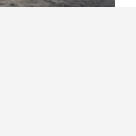
الصفحة الرئيسية
أيرلندا
15,870
مقاطعة كر
أماكن إقامة أخرى ف
عرض كافة أماكن إقامة 75
كلو
3 نجوم
New Line Road,
0.8 كيلومتر عن وسط المدينة
526 ﷼