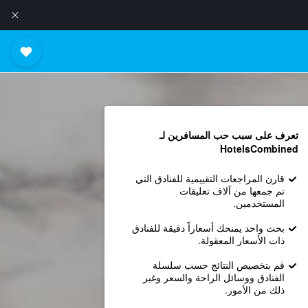
تعرف على سبب حب المسافرين لـ
HotelsCombined
قارن المراجعات التقييمية للفنادق التي
تم جمعها من آلاف تعليقات
المستخدمين.
بحث واحد يمنحك أسعاراً دقيقة للفنادق
ذات الأسعار المعقولة.
قم بتخصيص النتائج حسب سلسلة
الفنادق ووسائل الراحة والسعر وغير
ذلك من الأمور.