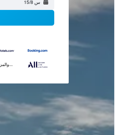
س 15/8
...والمز