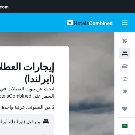
.com
رحلات طيران
فنادق
إيجارات العطل
سيارات
(ايرلندا)
حزم العروض
ابحث عن بيوت العطلات في وت
استكشاف
السفر على HotelsCombined وقارن بينها ووفّر.
2 من الضيوف، غرفة واحدة
رحلات
العَرَبِيَّة