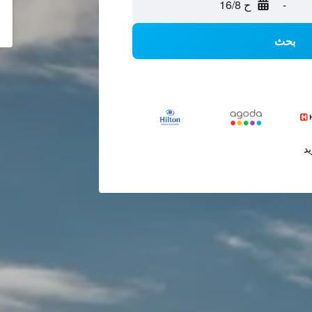
-
ح 16/8
بحث
يد