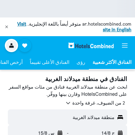
ar.hotelscombined.com
متوفر أيضاً باللغة الإنجليزية.
Visit
site in English
رؤى
الفنادق الأعلى تقييماً
أرخص الفنا
الفنادق في منطقة ميدلاند الغربية
ابحث عن منطقة ميدلاند الغربية فنادق من مئات مواقع السفر
على HotelsCombined وقارن بينها ووفّر.
2 من الضيوف، غرفة واحدة
منطقة ميدلاند الغربية
ج 14/8
-
س 15/8