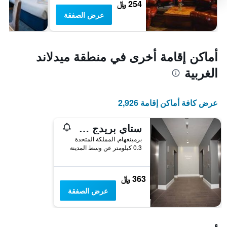
254 ﷼
عرض الصفقة
أماكن إقامة أخرى في منطقة ميدلاند
الغربية
عرض كافة أماكن إقامة 2,926
ستاي بريدج سويتس برمنغهام
برمينغهام, المملكة المتحدة
0.3 كيلومتر عن وسط المدينة
363 ﷼
عرض الصفقة