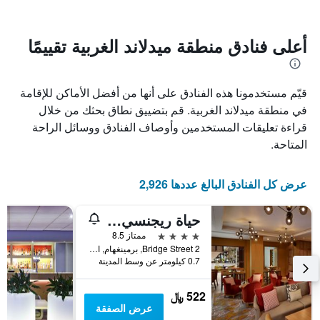
سعر
يتضمن
غرفة
المخطط
1
أعلى فنادق منطقة ميدلاند الغربية تقييمًا
محور
X
الذي
قيّم مستخدمونا هذه الفنادق على أنها من أفضل الأماكن للإقامة
يعرض
عدد
في منطقة ميدلاند الغربية. قم بتضييق نطاق بحثك من خلال
الأيام
قراءة تعليقات المستخدمين وأوصاف الفنادق ووسائل الراحة
قبل
المتاحة.
الإقامة
يتضمن
المخطط
عرض كل الفنادق البالغ عددها 2,926
التالي
1
محور
حياة ريجنسي برمنغهام
Y
4 نجوم
ممتاز 8.5
الذي
2 Bridge Street, برمينغهام, المملكة المتحدة
يعرض
0.7 كيلومتر عن وسط المدينة
متوسط
سعر
522 ﷼
غرفة
عرض الصفقة