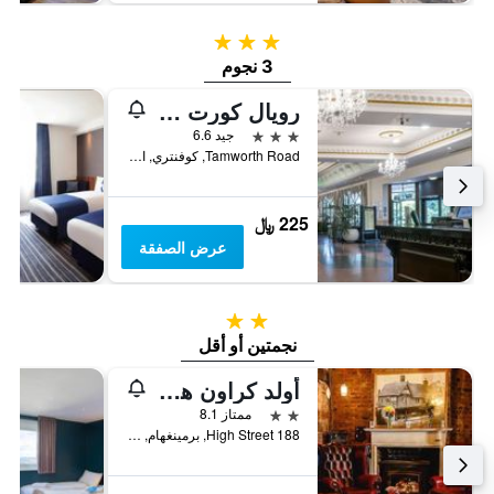
3 نجوم
3 نجوم
رويال كورت هوتل
3 نجوم
جيد 6.6
Tamworth Road, كوفنتري, المملكة المتحدة
225 ﷼
عرض الصفقة
2 نجمتين
نجمتين أو أقل
أولد كراون هوتل
2 نجمتين
ممتاز 8.1
188 High Street, برمينغهام, المملكة المتحدة