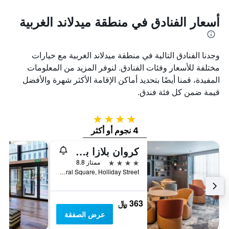
أسعار الفنادق في منطقة ميدلاند الغربية
وجدنا الفنادق التالية في منطقة ميدلاند الغربية مع خيارات
مختلفة للأسعار وفئات الفنادق. لنوفر المزيد من المعلومات
المفيدة، قمنا أيضًا بتحديد أماكن الإقامة الأكثر شهرة والأفضل
قيمة ضمن كل فئة فندق.
4 نجوم
4 نجوم أو أكثر
كروان بلازا برمنغهام سيتي
4 نجوم
ممتاز 8.8
Central Square, Holliday Street, برمينغهام, المملكة المتحدة
363 ﷼
عرض الصفقة