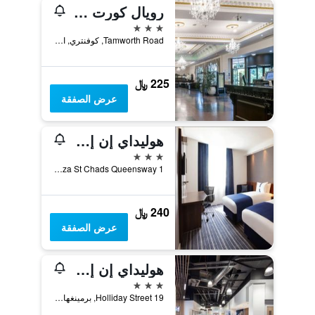
رويال كورت هوتل
3 نجوم
Tamworth Road, كوفنتري, المملكة المتحدة
225 ﷼
عرض الصفقة
هوليداي إن إكسبرس ا -برم تي اه ٕم إي بٕس ٕٓ هنت هيول باي آيتش جي
3 نجوم
1 Snow Hill Plaza St Chads Queensway, برمينغهام, المملكة المتحدة
240 ﷼
عرض الصفقة
هوليداي إن إكسبريس - برمينغهام - سيتي سنتر
3 نجوم
19 Holliday Street, برمينغهام, المملكة المتحدة