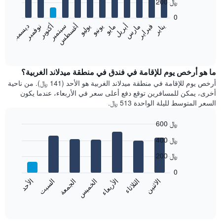
200 ﷼
12
bars.
0
فبراير
مايو
أغسطس
نوفمبر
يناير
أبريل
يوليو
أكتوبر
مارس
يونيو
سبتمبر
ديسمبر
يعرض
المخطط
End
of
التالي
interactive
متوسط
chart
سعر
ما هو أرخص يوم للإقامة في فندق في منطقة ميدلاند الغربية؟
غرفة
أرخص يوم للإقامة في منطقة ميدلاند الغربية هو الأحد (141 ﷼). من ناحية
كل
أخرى، يمكن للمسافرين توقع دفع أعلى سعر في الأربعاء، عندما يكون
شهر
السعر المتوسط لليلة الواحدة 513 ﷼.
يتضمن
المخطط
600 ﷼
1
Bar
محور
Chart
400 ﷼
graphic.
chart
X
with
الذي
200 ﷼
7
يعرض
bars.
0
الشهور.
الاثنين
الثلاثاء
الأربعاء
الخميس
الجمعة
السبت
الأحد
يتضمن
يعرض
المخطط
المخطط
End
التالي
of
التالي
interactive
1
متوسط
chart
محور