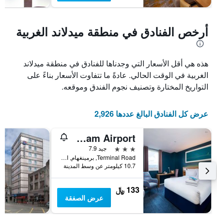
أرخص الفنادق في منطقة ميدلاند الغربية
هذه هي أقل الأسعار التي وجدناها للفنادق في منطقة ميدلاند
الغربية في الوقت الحالي. عادةً ما تتفاوت الأسعار بناءً على
التواريخ المختارة وتصنيف نجوم الفندق وموقعه.
عرض كل الفنادق البالغ عددها 2,926
Travelodge Birmingham Airport
3 نجوم
جيد 7.9
Terminal Road, برمينغهام, المملكة المتحدة
10.7 كيلومتر عن وسط المدينة
133 ﷼
عرض الصفقة