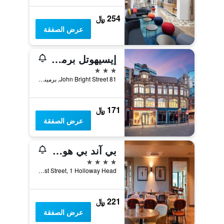
254 ﷼
عرض الصفقة
إيسيهوتل برمنغهام
3 نجوم
81 John Bright Street, برمينغهام, المملكة المتحدة
171 ﷼
عرض الصفقة
بي آند بي هوتل بيرمينغهام سنتر
4 نجوم
Ernest Street, 1 Holloway Head, برمينغهام, المملكة المتحدة
221 ﷼
عرض الصفقة