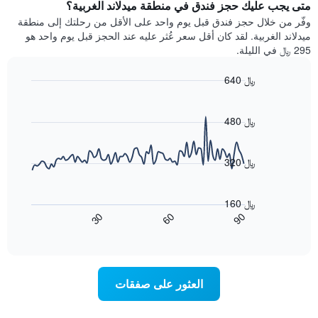
سعر
متى يجب عليك حجز فندق في منطقة ميدلاند الغربية؟
Y
غرفة
وفّر من خلال حجز فندق قبل يوم واحد على الأقل من رحلتك إلى منطقة
الذي
كل
ميدلاند الغربية. لقد كان أقل سعر عُثر عليه عند الحجز قبل يوم واحد هو
يعرض
يوم
295 ﷼ في الليلة.
متوسط
في
سعر
الأسبوع
640 ﷼
غرفة
يتضمن
Line
المخطط
Chart
graphic.
chart
1
with
480 ﷼
محور
90
X
data
الذي
points.
320 ﷼
يعرض
أيام
يعرض
الأسبوع.
المخطط
160 ﷼
يتضمن
التالي
90
30
60
المخطط
كيفية
End
of
التالي
تغير
interactive
1
سعر
chart
محور
غرفة
Y
عند
العثور على صفقات
الذي
اقتراب
يعرض
تاريخ
متوسط
الإقامة