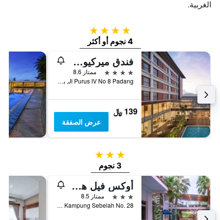
الغربية.
4 نجوم
4 نجوم أو أكثر
فندق ميركيور بادانغ
4 نجوم
ممتاز 8.6
Jl Purus IV No 8 Padang, بادانج, إندونيسيا
139 ﷼
عرض الصفقة
3 نجوم
3 نجوم
أوكس فيل هوتل
3 نجوم
ممتاز 8.5
Jalan Kampung Sebelah No. 28, بادانج, إندونيسيا