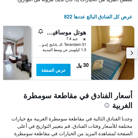
يتضمن
المخطط
التالي
عرض كل الفنادق البالغ عددها 822
1
محور
هوتل موسافير إن
Y
الذي
نجمة واحدة
جيد 7.4
يعرض
31 Jl. Terandam, بادانج, إندونيسيا
1.3 كيلومتر عن وسط المدينة
متوسط
سعر
غرفة
30 ﷼
عرض الصفقة
أسعار الفنادق في مقاطعة سومطرة
الغربية
وجدنا الفنادق التالية في مقاطعة سومطرة الغربية مع خيارات
مختلفة للأسعار وفئات الفنادق. قم بتغيير التواريخ في أعلى
الصفحة لمشاهدة المزيد من الخيارات في مقاطعة سومطرة