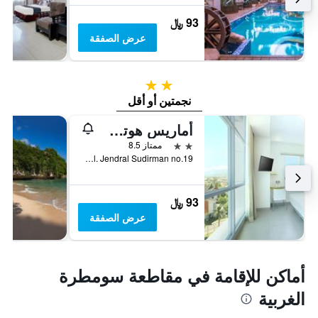
93 ﷼
عرض الصفقة
2 نجمتين
نجمتين أو أقل
أماريس هوتل بادانج - اعتماد CHSE
2 نجمتين
ممتاز 8.5
Jl. Jendral Sudirman no.19, بادانج, إندونيسيا
93 ﷼
عرض الصفقة
أماكن للإقامة في مقاطعة سومطرة
الغربية