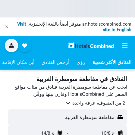
ar.hotelscombined.com
متوفر أيضاً باللغة الإنجليزية.
Visit
site in English
رؤى
أرخص الفنادق
أين مكان الإقامة
الفنادق في مقاطعة سومطرة الغربية
ابحث عن مقاطعة سومطرة الغربية فنادق من مئات مواقع
السفر على HotelsCombined وقارن بينها ووفّر.
2 من الضيوف، غرفة واحدة
مقاطعة سومطرة الغربية
خ 13/8
-
ج 14/8