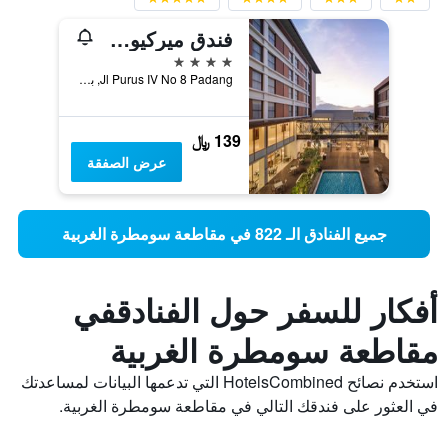
فندق ميركيور بادانغ
4 نجوم
Jl Purus IV No 8 Padang, بادانج, إندونيسيا
139 ﷼
عرض الصفقة
جميع الفنادق الـ 822 في مقاطعة سومطرة الغربية
أفكار للسفر حول الفنادقفي
مقاطعة سومطرة الغربية
استخدم نصائح HotelsCombined التي تدعمها البيانات لمساعدتك
في العثور على فندقك التالي في مقاطعة سومطرة الغربية.