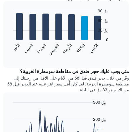
1
90 ﷼
محور
X
Bar
Chart
60 ﷼
graphic.
الذي
chart
with
يعرض
30 ﷼
7
الشهور.
bars.
يتضمن
0
المخطط
الجمعة
الخميس
الأربعاء
الثلاثاء
الاثنين
الأحد
السبت
يعرض
التالي
المخطط
End
1
of
التالي
محور
interactive
متوسط
chart
Y
سعر
متى يجب عليك حجز فندق في مقاطعة سومطرة الغربية؟
الذي
غرفة
وفّر من خلال حجز فندق قبل 58 من الأيام على الأقل من رحلتك إلى
يعرض
كل
مقاطعة سومطرة الغربية. لقد كان أقل سعر عُثر عليه عند الحجز قبل 58
متوسط
يوم
سعر
من الأيام هو 33 ﷼ في الليلة.
في
غرفة
الأسبوع
300 ﷼
يتضمن
Line
المخطط
Chart
graphic.
chart
1
with
200 ﷼
محور
90
X
data
الذي