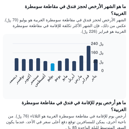
ما هو الشهر الأرخص لحجز فندق في مقاطعة سومطرة
الغربية؟
الشهر الأرخص لحجز فندق في مقاطعة سومطرة الغربية هو يوليو (70 ﷼).
عكس من ذلك، فإن الشهر الأكثر تكلفة للإقامة في مقاطعة سومطرة
الغربية هو فبراير (226 ﷼).
240 ﷼
Bar
Chart
160 ﷼
graphic.
chart
with
80 ﷼
12
bars.
0
فبراير
مايو
أغسطس
نوفمبر
يناير
أبريل
يوليو
أكتوبر
مارس
يونيو
سبتمبر
ديسمبر
يعرض
المخطط
End
of
التالي
interactive
متوسط
chart
سعر
ما هو أرخص يوم للإقامة في فندق في مقاطعة سومطرة
غرفة
الغربية؟
كل
أرخص يوم للإقامة في مقاطعة سومطرة الغربية هو الثلاثاء (76 ﷼). من
شهر
ناحية أخرى، يمكن للمسافرين توقع دفع أعلى سعر في الأحد، عندما يكون
يتضمن
السعر المتوسط لليلة الواحدة 85 ﷼.
المخطط