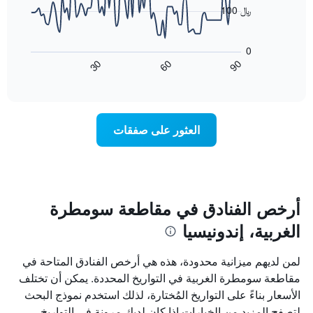
points.
100 ﷼
يعرض
أيام
يعرض
الأسبوع.
المخطط
0
يتضمن
التالي
90
30
60
المخطط
كيفية
End
of
التالي
تغير
interactive
1
سعر
chart
محور
غرفة
Y
عند
العثور على صفقات
الذي
اقتراب
يعرض
تاريخ
متوسط
الإقامة
سعر
يتضمن
غرفة
المخطط
1
أرخص الفنادق في مقاطعة سومطرة
محور
الغربية، إندونيسيا
X
الذي
يعرض
لمن لديهم ميزانية محدودة، هذه هي أرخص الفنادق المتاحة في
عدد
مقاطعة سومطرة الغربية في التواريخ المحددة. يمكن أن تختلف
الأيام
الأسعار بناءً على التواريخ المُختارة، لذلك استخدم نموذج البحث
قبل
الإقامة
لتصفح المزيد من الخيارات إذا كان لديك مرونة في التواريخ.