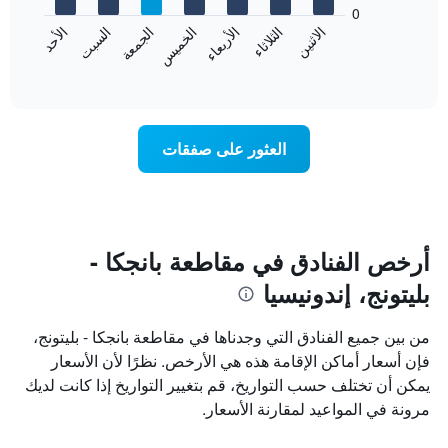
bars.
0
الشهور.
الاثنين
الثلاثاء
الأربعاء
الخميس
الجمعة
السبت
الأحد
يتضمن
يعرض
المخطط
المخطط
End
التالي
of
التالي
interactive
1
متوسط
chart
محور
سعر
Y
غرفة
العثور على صفقات
الذي
كل
يعرض
يوم
متوسط
في
سعر
الأسبوع
غرفة
يتضمن
المخطط
أرخص الفنادق في مقاطعة بانجكا -
1
بليتونج، إندونيسيا
محور
X
الذي
من بين جميع الفنادق التي وجدناها في مقاطعة بانجكا - بليتونج،
يعرض
فإن أسعار أماكن الإقامة هذه هي الأرخص. نظرًا لأن الأسعار
أيام
يمكن أن تختلف حسب التواريخ، قم بتغيير التواريخ إذا كانت لديك
الأسبوع.
يتضمن
مرونة في المواعيد لمقارنة الأسعار.
المخطط
التالي