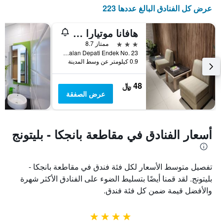
1
عرض كل الفنادق البالغ عددها 223
محور
Y
هافانا موتيارا بيليتونج هوتل
الذي
يعرض
3 نجوم
ممتاز 8.7
متوسط
Jalan Depati Endek No. 23, تانجونغ باندن, إندونيسيا
0.9 كيلومتر عن وسط المدينة
سعر
غرفة
48 ﷼
عرض الصفقة
أسعار الفنادق في مقاطعة بانجكا - بليتونج
تفصيل متوسط الأسعار لكل فئة فندق في مقاطعة بانجكا -
بليتونج. لقد قمنا أيضًا بتسليط الضوء على الفنادق الأكثر شهرة
والأفضل قيمة ضمن كل فئة فندق.
4 نجوم