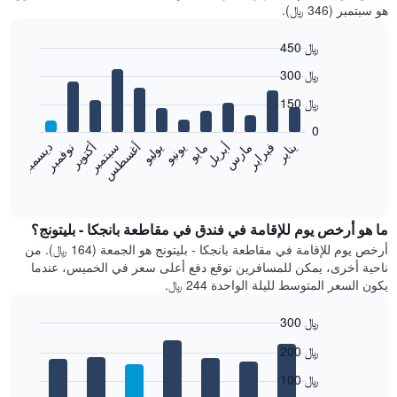
هو سبتمبر (346 ﷼).
450 ﷼
Bar
Chart
300 ﷼
graphic.
chart
with
150 ﷼
12
bars.
0
فبراير
مايو
أغسطس
نوفمبر
يناير
أبريل
يوليو
أكتوبر
مارس
يونيو
سبتمبر
ديسمبر
يعرض
المخطط
End
of
التالي
interactive
متوسط
chart
سعر
ما هو أرخص يوم للإقامة في فندق في مقاطعة بانجكا - بليتونج؟
غرفة
أرخص يوم للإقامة في مقاطعة بانجكا - بليتونج هو الجمعة (164 ﷼). من
كل
ناحية أخرى، يمكن للمسافرين توقع دفع أعلى سعر في الخميس، عندما
شهر
يكون السعر المتوسط لليلة الواحدة 244 ﷼.
يتضمن
المخطط
300 ﷼
1
Bar
محور
Chart
200 ﷼
graphic.
chart
X
with
الذي
100 ﷼
7
يعرض