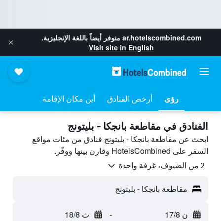
ar.hotelscombined.com
متوفر أيضاً باللغة الإنجليزية.
Visit site in English
رؤى
أرخص الفنادق
أين مكان الإقامة
الفنادق في مقاطعة بانجكا - بليتونج
ابحث عن مقاطعة بانجكا - بليتونج فنادق من مئات مواقع
السفر على HotelsCombined وقارن بينها ووفّر.
2 من الضيوف، غرفة واحدة
مقاطعة بانجكا - بليتونج
ن 17/8
-
ث 18/8