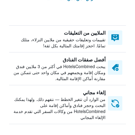
الملايين من التعليقات
تقييمات وتعليقات حقيقية من ملايين النزلاء، مثلك
تمامًا. احجز إقامتك المثالية بكل ثقة!
أفضل صفقات الفنادق
يبحث HotelsCombined في أكثر من 3 ملايين فندق
ومكان إقامة ويجمعهم في مكان واحد حتى تتمكن من
مقارنة أماكن الإقامة المثالية.
إلغاء مجاني
من الوارد أن تتغير الخطط — نتفهم ذلك. ولهذا يمكنك
البحث وحجز فنادق وأماكن إقامة على
HotelsCombined من وكالات السفر التي تقدم خدمة
الإلغاء المجاني