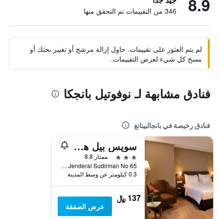
8.9
346 من التقييمات تم التحقق منها
لم يتم العثور على تقييمات. حاول إزالة مرشح أو تغيير بحثك أو
مسح كل شيء لعرض التقييمات.
فنادق مشابهة لـ نوفوتيل بانجكا
فنادق رخيصة في بانجالبينانغ
سويس بيل هوتل بانكال بينانج
3 نجوم
ممتاز 8.8
Jl Jenderal Sudirman No 65, بانجالبينانغ, إندونيسيا
0.3 كيلومتر عن وسط المدينة
137 ﷼
عرض الصفقة