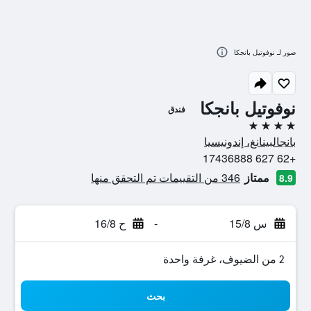
صور لـ نوفوتيل بانجكا
نوفوتيل بانجكا
فندق
4 نجوم
بانجالبينانغ، إندونيسيا
+62 627 17436888
ممتاز
346 من التقييمات تم التحقق منها
8.9
س 15/8
-
ح 16/8
2 من الضيوف، غرفة واحدة
بحث