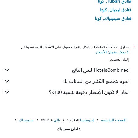
فنادق Tuban, كوتا
فنادق ليجيان, كوتا
فنادق سيمينياك, كوتا
*
يحاول HotelsCombined بشكل دائم الحصول على الأسعار الدقيقة، ولكن
لا يمكن ضمان الأسعار
.
إليك السبب:
HotelsCombined ليس البائع
نقوم بتجميع الكثير من البيانات لك
لماذا لا تكون الأسعار دقيقة بنسبة 100٪؟
الصفحة الرئيسية
إندونيسيا
97,850
بالي
39,194
سيمينياك
شاطئ سمينياك