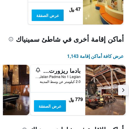
47 ﷼
عرض الصفقة
أماكن إقامة أخرى في شاطئ سمينياك
عرض كافة أماكن إقامة 1,143
بادما ريزورت ليغِيان
Jalan Padma No 1 Legian, كوتا, إندونيسيا
2.0 كيلومتر عن وسط المدينة
779 ﷼
عرض الصفقة