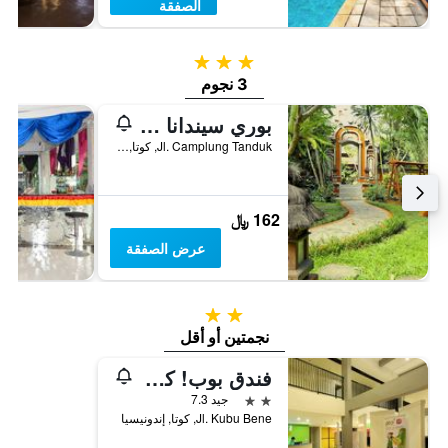
الصفقة
3 نجوم
3 نجوم
بوري سيندانا ريزورت بالي
Jl. Camplung Tanduk, كوتا, إندونيسيا
162 ﷼
عرض الصفقة
2 نجمتين
نجمتين أو أقل
فندق بوب! كوتا بيتش
2 نجمتين
جيد 7.3
Jl. Kubu Bene, كوتا, إندونيسيا