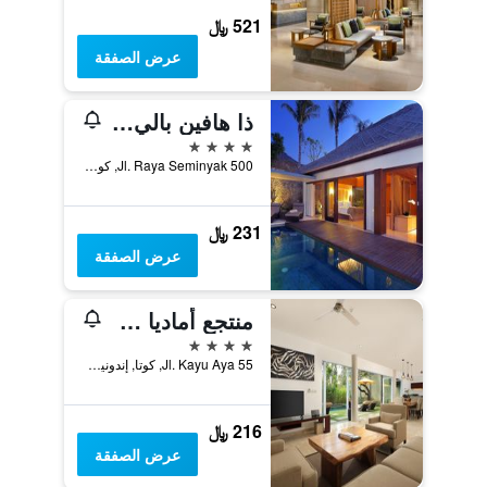
521 ﷼
عرض الصفقة
ذا هافين بالي سيمينياك
4 نجوم
Jl. Raya Seminyak 500, كوتا, إندونيسيا
231 ﷼
عرض الصفقة
منتجع أماديا وفيلات سيمينياك بالي
4 نجوم
Jl. Kayu Aya 55, كوتا, إندونيسيا
216 ﷼
عرض الصفقة