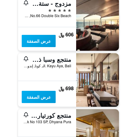
مزدوج - ستة، فندق لوكشري - سيمنياك
5 نجوم
No.66 Double Six Beach, كوتا, إندونيسيا
606 ﷼
عرض الصفقة
منتجع وسبا ذه سيمينياك بيتش
Jl. Kayu Aya, Bali, كوتا, إندونيسيا
698 ﷼
عرض الصفقة
منتجع كورتيارد من ماريوت بالي سيمينياك
Jalan Camplung Tanduk No 103 SP, Dhyana Pura, كوتا, إندونيسيا