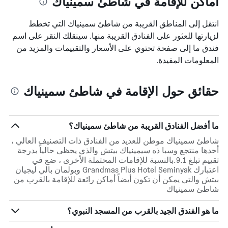
أماكن للإقامة في شاطئ سمينياك
انتقل إلى المناطق القريبة من شاطئ سمينياك التي تخطط
لزيارتها للعثور على الفنادق القريبة منها. سينقلك النقر على اسم
فندق ما إلى صفحة تحتوي على الأسعار والتقييمات والمزيد من
المعلومات المفيدة.
حقائق حول الإقامة في شاطئ سمينياك
ما أفضل الفنادق القريبة من شاطئ سمينياك؟
شاطئ سمينياك موطن للعديد من الفنادق ذات التصنيف العالي ،
أحدها منتجع وسبا ذه سيمينياك بيتش والذي يحظى حالياً بدرجة
تقييم تبلغ 9.1.بالنسبة للإقامات المحتملة الأخرى ، ضع في
اعتبارك Grandmas Plus Hotel Seminyak وبولمان بالي ليجيان
بيتش والتي يمكن أن تكون أيضاً أماكن رائعة للإقامة بالقرب من
شاطئ سمينياك
ما هو الفندق الجيد بالقرب من المسجد النبوي؟