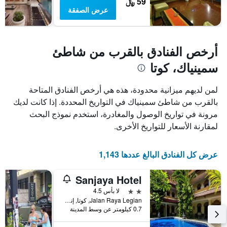
59 ﷼
عرض الصفقة
أرخص الفنادق بالقرب من شاطئ
سمينياك، كوتا
لمن لديهم ميزانية محدودة، هذه هي أرخص الفنادق المتاحة
بالقرب من شاطئ سمينياك في التواريخ المحددة. إذا كانت لديك
مرونة في تواريخ الوصول والمغادرة، استخدم نموذج البحث
لمقارنة الأسعار للتواريخ الأخرى.
عرض كل الفنادق البالغ عددها 1,143
Sanjaya Hotel
2 نجمتين
لا بأس 4.5
Jalan Raya Legian, كوتا, إندونيسيا
0.7 كيلومتر عن وسط المدينة