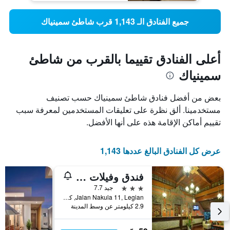
جميع الفنادق الـ 1,143 قرب شاطئ سمينياك
أعلى الفنادق تقييما بالقرب من شاطئ
سمينياك
بعض من أفضل فنادق شاطئ سمينياك حسب تصنيف
مستخدمينا. ألق نظرة على تعليقات المستخدمين لمعرفة سبب
تقييم أماكن الإقامة هذه على أنها الأفضل.
عرض كل الفنادق البالغ عددها 1,143
فندق وفيلات بوري ديوا بهاراتا
3 نجوم
جيد 7.7
Jalan Nakula 11, Legian, كوتا, إندونيسيا
2.9 كيلومتر عن وسط المدينة