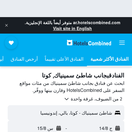
ar.hotelscombined.com
متوفر أيضاً باللغة الإنجليزية.
Visit site in English
الفنادق الأعلى تقييماً
أرخص الفنادق
أي
الفنادقبجانب شاطئ سمينياك, كوتا
ابحث عن فنادق بجانب شاطئ سمينياك من مئات مواقع
السفر على HotelsCombined وقارن بينها ووفّر.
2 من الضيوف، غرفة واحدة
شاطئ سمينياك - كوتا، بالي، إندونيسيا
ج 14/8
-
س 15/8